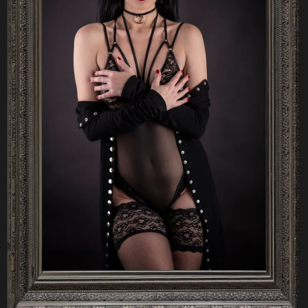
A
J
Í
T
?
HLEDAT
D
O
P
O
R
U
Č
U