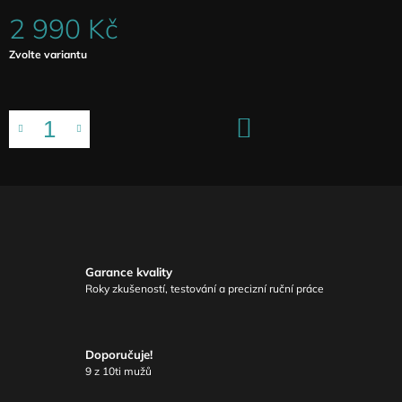
2 990 Kč
Měrná
Zvolte variantu
cena:
DO
KOŠÍKU
Garance kvality
Roky zkušeností, testování a precizní ruční práce
Doporučuje!
9 z 10ti mužů