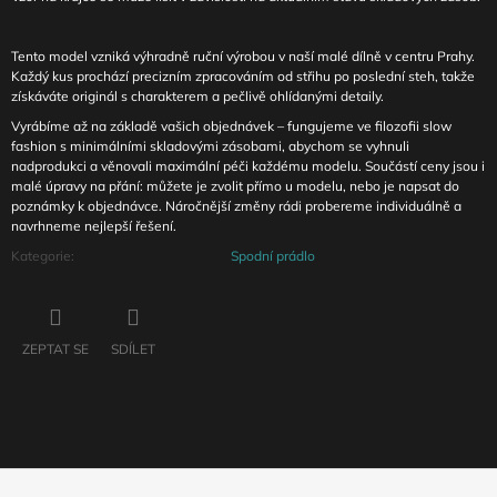
Tento model vzniká výhradně ruční výrobou v naší malé dílně v centru Prahy.
Každý kus prochází precizním zpracováním od střihu po poslední steh, takže
získáváte originál s charakterem a pečlivě ohlídanými detaily.
Vyrábíme až na základě vašich objednávek – fungujeme ve filozofii slow
fashion s minimálními skladovými zásobami, abychom se vyhnuli
nadprodukci a věnovali maximální péči každému modelu. Součástí ceny jsou i
malé úpravy na přání: můžete je zvolit přímo u modelu, nebo je napsat do
poznámky k objednávce. Náročnější změny rádi probereme individuálně a
navrhneme nejlepší řešení.
Kategorie
:
Spodní prádlo
ZEPTAT SE
SDÍLET
Z