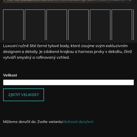
J
E
M
E
ČERNÁ
SKLÁDANÁ
Luxusní ručně šité černé tylové body, které zaujme svým exkluzivním
SUKNĚ
designem a detaily. Je zdobené krajkou a harness prvky v dekoltu, čímž
MAGA
SE
vytváří smyslný a rafinovaný vzhled.
SNÍŽENÝM
PASEM
3
Velikost
290
Kč
ZJISTIT VELIKOST
Můžeme doručit do:
Zvolte variantu
Možnosti doručení