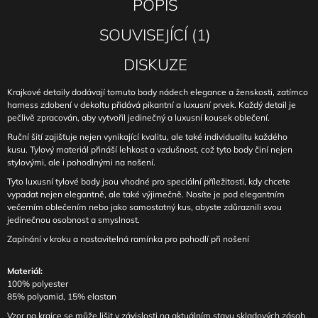
POPIS
SOUVISEJÍCÍ (1)
DISKUZE
Krajkové detaily dodávají tomuto body nádech elegance a ženskosti, zatímco
harness zdobení v dekoltu přidává pikantní a luxusní prvek. Každý detail je
pečlivě zpracován, aby vytvořil jedinečný a luxusní kousek oblečení.
Ruční šití zajišťuje nejen vynikající kvalitu, ale také individualitu každého
kusu. Tylový materiál přináší lehkost a vzdušnost, což tyto body činí nejen
stylovými, ale i pohodlnými na nošení.
Tyto luxusní tylové body jsou vhodné pro speciální příležitosti, kdy chcete
vypadat nejen elegantně, ale také výjimečně. Nosíte je pod elegantním
večerním oblečením nebo jako samostatný kus, abyste zdůraznili svou
jedinečnou osobnost a smyslnost.
Zapínání v kroku a nastavitelná ramínka pro pohodlí při nošení
Materiál:
100% polyester
85% polyamid, 15% elastan
Vzor na krajce se může lišit v závislosti na aktuálním stavu skladových zásob.