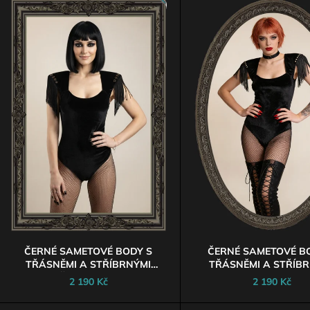
DETAILY ANTIQUE
ZVÝŠENÝM PAS
NOVINKA
Ý
1 590 Kč
1 690 Kč
P
S
P
R
O
D
U
K
T
Ů
ČERNÉ SAMETOVÉ BODY S
ČERNÉ SAMETOVÉ B
TŘÁSNĚMI A STŘÍBRNÝMI
TŘÁSNĚMI A STŘÍB
HVĚZDAMI VEL. M
PYRAMIDAMI VEL.
2 190 Kč
2 190 Kč