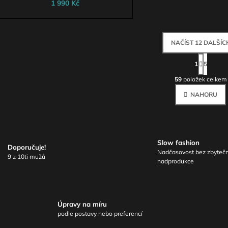
1 990 Kč
NAČÍST 12 DALŠÍC
S
T
1
5
O
R
Á
59
položek celkem
V
N
L
K
NAHORU
Á
O
V
D
Á
A
N
C
Í
Í
Slow fashion
Doporučuje!
P
Nadčasovost bez zbyteč
9 z 10ti mužů
R
nadprodukce
V
K
Y
V
Úpravy na míru
Ý
podle postavy nebo preferencí
P
I