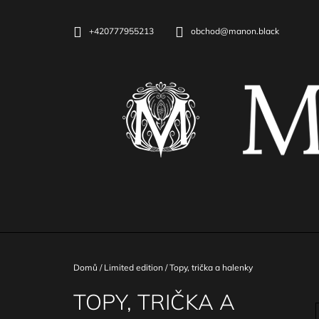
K
Přejít
na
O
ZPĚT
ZPĚT
+420777955213
obchod@manon.black
obsah
DO
DO
Š
OBCHODU
OBCHODU
Í
K
Domů
/
Limited edition
/
Topy, trička a halenky
TOPY, TRIČKA A
DLOUHÉ ELASTICKÉ ŠATY S HARNESS