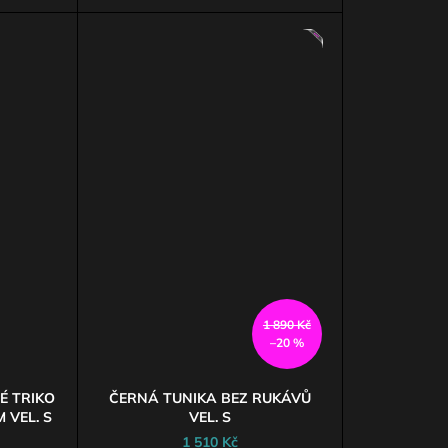
AKCE
1 890 Kč
–20 %
É TRIKO
ČERNÁ TUNIKA BEZ RUKÁVŮ
 VEL. S
VEL. S
1 510 Kč