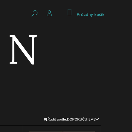
NÁKUPNÍ
HLEDAT
KOŠÍK
Prázdný košík
PŘIHLÁŠENÍ
Následující
Ř
Řadit podle:
DOPORUČUJEME
A
CKÁ SUKNĚ SE