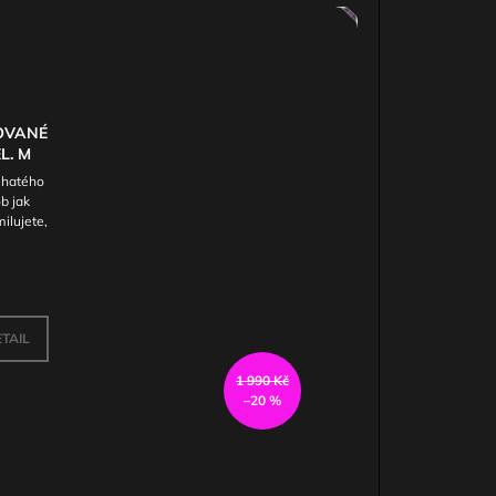
AKCE
OVANÉ
L. M
uhatého
b jak
milujete,
TAIL
1 990 Kč
–20 %