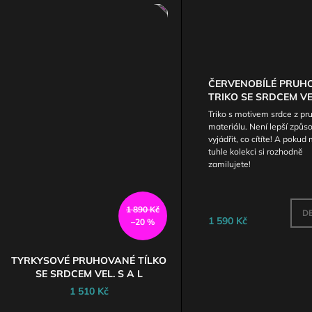
AKCE
ČERVENOBÍLÉ PRUH
TRIKO SE SRDCEM VE
Triko s motivem srdce z pr
materiálu. Není lepší způso
vyjádřit, co cítíte! A pokud 
tuhle kolekci si rozhodně
zamilujete!
1 890 Kč
DE
1 590 Kč
–20 %
TYRKYSOVÉ PRUHOVANÉ TÍLKO
SE SRDCEM VEL. S A L
1 510 Kč