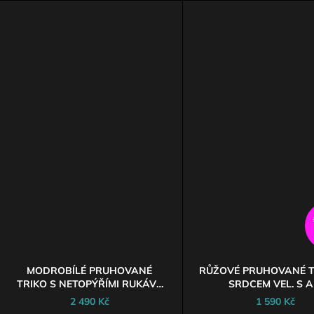
AKC
MODROBÍLÉ PRUHOVANÉ
RŮŽOVÉ PRUHOVANÉ T
TRIKO S NETOPÝŘÍMI RUKÁVY
SRDCEM VEL. S A
VEL. M
2 490 Kč
1 590 Kč