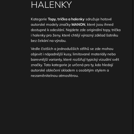
PRVKY SMOKE
HALENKY
3 490 Kč
I
Kategorie
Topy, trička a halenky
sdružuje hotové
autorské modely značky
MANON
, které jsou ihned
dostupné k odeslání. Najdete zde originální topy, trička
i halenky pro ženy, které chtějí výrazný základ šatníku
bez čekání na výrobu.
Vedle čistších a jednodušších střihů se zde mohou
objevit i nápadnější kusy, limitované materiály nebo
barevnější varianty, které rozšiřují typický vizuální svět
značky. Tato kategorie je určená pro ty, kdo hledají
autorské oblečení skladem s osobitým stylem a
nezaměnitelnou atmosférou.
P
O
S
T
R
A