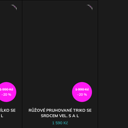
E
AKCE
1 990 Kč
1 990 Kč
–20 %
–20 %
ÍLKO SE
RŮŽOVÉ PRUHOVANÉ TRIKO SE
 L
SRDCEM VEL. S A L
1 590 Kč