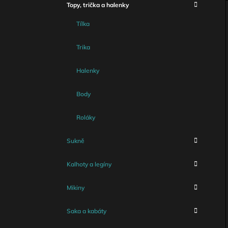
I
Topy, trička a halenky
E
Tílka
Trika
Halenky
Body
Roláky
Sukně
Kalhoty a legíny
Mikiny
Saka a kabáty