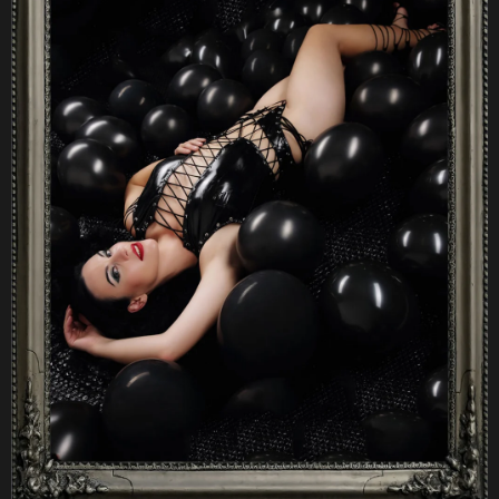
A
J
Í
T
?
HLEDAT
D
O
P
O
R
U
Č
U