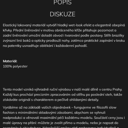
POPIS
DISKUZE
Elastický lakovaný materiál vytváří hladký wet-look efekt a elegantně obepíná
křivky. Přední šněrování v motivu obráceného kříže přitahuje pozornost a
zadní šněrování umožní doladit obvod i tvarování podle postavy. Střih brazilky
zvýrazní linii boků a opticky prodlouží nohy, zatímco praktické zapínání v kroku
na patentky usnadňuje oblékání i každodenní pohodlí.
Materiál:
100% polyester
Tento model vzniká výhradně ruční výrobou v naší malé dílně v centru Prahy.
Každý kus prochází precizním zpracováním od střihu po poslední steh, takže
získáváte originál s charakterem a pečlivě ohlídanými detaily.
Vyrábíme až na základě vašich objednávek – fungujeme ve filozofii slow
fashion s minimálními skladovými zásobami, abychom se vyhnuli
nadprodukci a věnovali maximální péči každému modelu. Součástí ceny jsou i
malé úpravy na přání: můžete je zvolit přímo u modelu, nebo je napsat do
poznámky k objednávce. Náročnější změny rádi probereme individuálně a