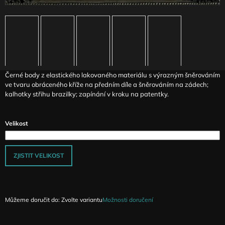
J
E
M
E
ČERNOBÍLÁ
PRUHOVANÁ
Černé body z elastického lakovaného materiálu s výrazným šněrováním
SUKNĚ
ve tvaru obráceného kříže na předním díle a šněrováním na zádech;
AGIOPE
kalhotky střihu brazilky; zapínání v kroku na patentky.
1
990
Kč
Velikost
ZJISTIT VELIKOST
Můžeme doručit do:
Zvolte variantu
Možnosti doručení