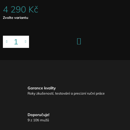
4 290 Kč
Měrná
Zvolte variantu
cena:
DO
KOŠÍKU
Garance kvality
Roky zkušeností, testování a precizní ruční práce
Doporučuje!
9 z 10ti mužů