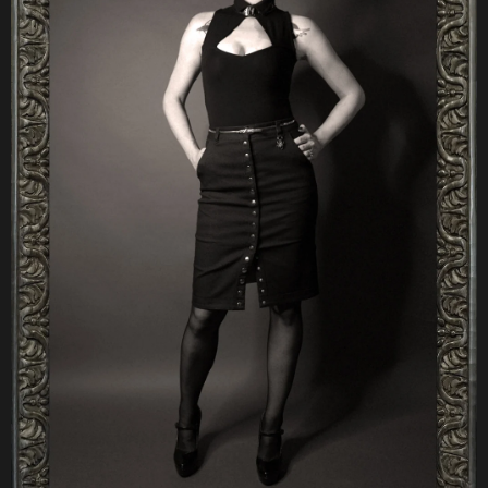
A
J
Í
T
?
HLEDAT
D
O
P
O
R
U
Č
U