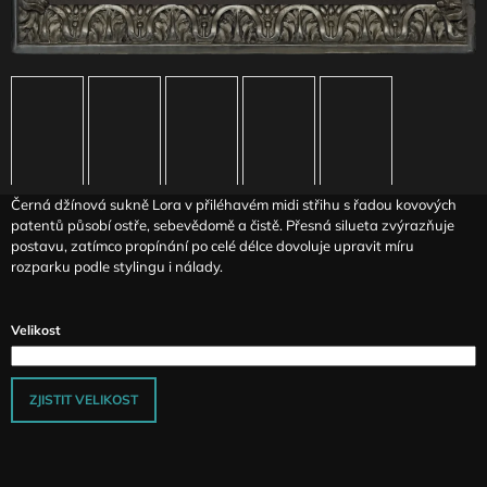
J
E
M
E
ČERNÝ
ŘASENÝ
TOP
S
KOVOVÝMI
Černá džínová sukně Lora v přiléhavém midi střihu s řadou kovových
DETAILY
patentů působí ostře, sebevědomě a čistě. Přesná silueta zvýrazňuje
ANTIQUE
postavu, zatímco propínání po celé délce dovoluje upravit míru
rozparku podle stylingu i nálady.
1
590
Kč
Velikost
ZJISTIT VELIKOST