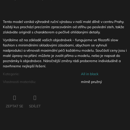
Tento model vzniká výhradně ruční výrobou v naší malé dílně v centru Prahy.
Každý kus prochází precizním zpracováním od střihu po poslední steh, takže
získáváte originál s charakterem a pečlivě ohlídanými detaily.
Vyrábíme až na základě vašich objednávek – fungujeme ve filozofii slow
fashion s minimálními skladovými zásobami, abychom se vyhnuli
nadprodukci a věnovali maximální péči každému modelu. Součástí ceny jsou i
malé úpravy na přání: můžete je zvolit přímo u modelu, nebo je napsat do
poznámky k objednávce. Náročnější změny rádi probereme individuálně a
navrhneme nejlepší řešení.
Kategorie
:
All in black
Vlastnosti materiálu
:
mírně pružný
ZEPTAT SE
SDÍLET