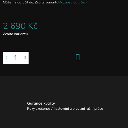
Můžeme doručit do:
Zvolte variantu
Možnosti doručení
2 690 Kč
Měrná
Zvolte variantu
cena:
DO
KOŠÍKU
Garance kvality
Roky zkušeností, testování a precizní ruční práce