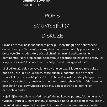
Doprava ZDARMA
nad 3000,- Kč
POPIS
SOUVISEJÍCÍ (7)
DISKUZE
Sukně Lora stojí na jednoduchém principu, který funguje až nebezpečně
dobře. Přesný střih, pevnější černý denim a kovové patenty po celé přední
délce vytvářejí model, který působí přísně, uhlazeně a přitom jasně
dominantně. Není přeplácaná, nepotřebuje dekorace ani zbytečné efekty. Její
síla je v disciplíně linie a v tom, že i čistý základ umí vypadat ostře.
Midi délka drží celek ve vyvážené, sevřené poloze. Silueta kopíruje boky a
padá do úzké linie ke kolenům, takže působí elegantně, ale ne měkce.
Naopak. Lora má v sobě přesně ten druh tvrdé ženskosti, který funguje mezi
dark office estetikou, městským minimalismem a lehce fetish nádechem. Je
dost čistá na to, aby vypadala precizně, a dost ostrá na to, aby nikdy
nepůsobila nudně.
Nejsilnějším detailem je přední propínání na kovové patenty. Vizuálně vytváří
výraznou vertikálu, která protahuje postavu a narušuje hladkou černou plochu
přesně dávkovaným metalickým akcentem. Zároveň dává sukni variabilitu —