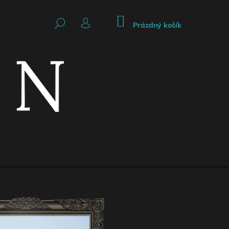
NÁKUPNÍ
HLEDAT
KOŠÍK
Prázdný košík
PŘIHLÁŠENÍ
Následující
CKÁ SUKNĚ SE