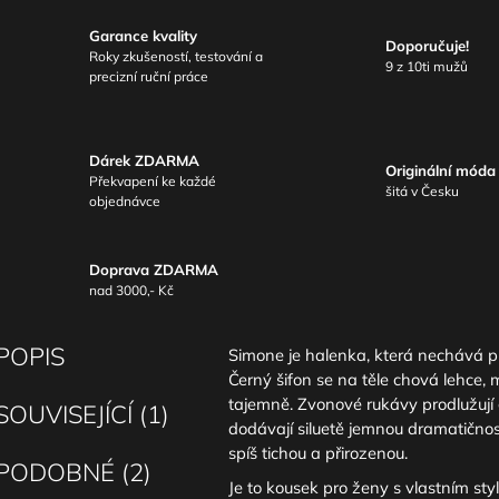
Garance kvality
Doporučuje!
Roky zkušeností, testování a
9 z 10ti mužů
precizní ruční práce
Dárek ZDARMA
Originální móda
Překvapení ke každé
šitá v Česku
objednávce
Doprava ZDARMA
nad 3000,- Kč
POPIS
Simone je halenka, která nechává p
Černý šifon se na těle chová lehce, 
tajemně. Zvonové rukávy prodlužují 
SOUVISEJÍCÍ (1)
dodávají siluetě jemnou dramatičnos
spíš tichou a přirozenou.
PODOBNÉ (2)
Je to kousek pro ženy s vlastním styl