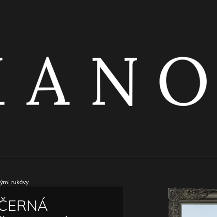
CO POTŘEBUJETE NAJÍT?
HLEDAT
DOPORUČUJEME
ými rukávy
ČERNÁ
ČERNÝ ŘASENÝ TOP S KOVOVÝMI
ČERNÁ ELASTI