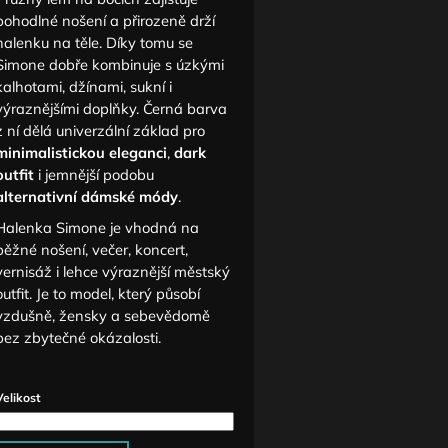
pohodlné nošení a přirozeně drží
halenku na těle. Díky tomu se
Simone dobře kombinuje s úzkými
kalhotami, džínami, sukní i
výraznějšími doplňky. Černá barva
z ní dělá univerzální základ pro
minimalistickou eleganci
,
dark
outfit
i jemnější podobu
alternativní dámské módy
.
Halenka Simone je vhodná na
běžné nošení, večer, koncert,
vernisáž i lehce výraznější městský
outfit. Je to model, který působí
vzdušně, žensky a sebevědomě
bez zbytečné okázalosti.
Velikost