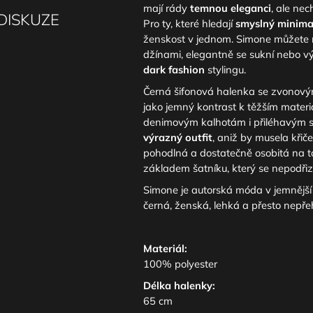
mají rády
temnou eleganci
, ale nec
DISKUZE
Pro ty, které hledají
smyslný minima
ženskost v jednom. Simone můžete no
džínami, elegantně se sukní nebo vý
dark fashion
stylingu.
Černá šifonová halenka se zvonový
jako jemný kontrast k těžším materiá
denimovým kalhotám i přiléhavým si
výrazný outfit
, aniž by musela křiče
pohodlná a dostatečně osobitá na to
základem šatníku, který se nepodřizu
Simone je autorská móda v jemněj
černá, ženská, lehká a přesto nepře
Materiál:
100% polyester
Délka halenky:
65 cm