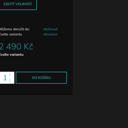
ZJISTIT VELIKOST
Můžeme doručit do:
Možnosti
Zvolte variantu
doručení
2 490 Kč
Měrná
Zvolte variantu
ena:
DO KOŠÍKU