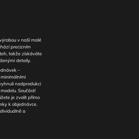
výrobou v naší malé
chází precizním
teh, takže získáváte
danými detaily.
ednávek –
s minimálními
yhnuli nadprodukci
modelu. Součástí
žete je zvolit přímo
mky k objednávce.
dividuálně a