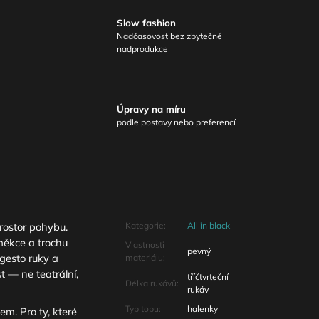
Slow fashion
Nadčasovost bez zbytečné
nadprodukce
Úpravy na míru
podle postavy nebo preferencí
rostor pohybu.
Kategorie
:
All in black
měkce a trochu
Vlastnosti
pevný
gesto ruky a
materiálu
:
t — ne teatrální,
tříčtvrteční
Délka rukávů
:
rukáv
Typ topu
:
halenky
em. Pro ty, které