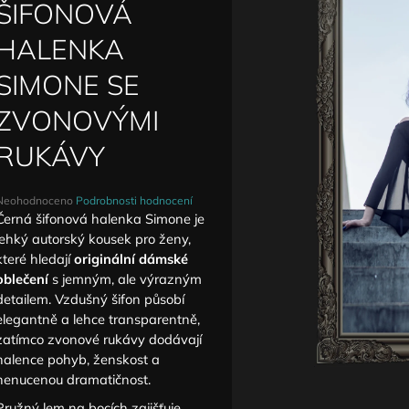
DETAILY ANTIQUE
ZVÝŠENÝM PAS
ŠIFONOVÁ
1 590 Kč
1 690 Kč
HALENKA
SIMONE SE
ZVONOVÝMI
RUKÁVY
Průměrné
Neohodnoceno
Podrobnosti hodnocení
hodnocení
Černá šifonová halenka Simone je
produktu
lehký autorský kousek pro ženy,
e
které hledají
originální dámské
,0
oblečení
s jemným, ale výrazným
detailem. Vzdušný šifon působí
5
vězdiček.
elegantně a lehce transparentně,
zatímco zvonové rukávy dodávají
halence pohyb, ženskost a
nenucenou dramatičnost.
Pružný lem na bocích zajišťuje