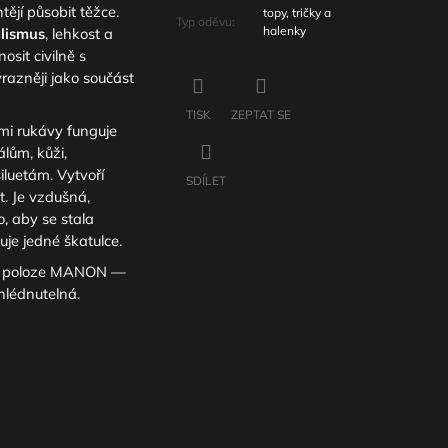
htějí působit těžce.
topy, tričky a
Typ oděvu
:
halenky
lismus
, lehkost a
sit civilně s
razněji jako součást
TISK
ZEPTAT SE
mi rukávy funguje
lům, kůži,
luetám. Vytvoří
SDÍLET
t. Je vzdušná,
, aby se stala
je jedné škatulce.
ší poloze MANON —
hlédnutelná.