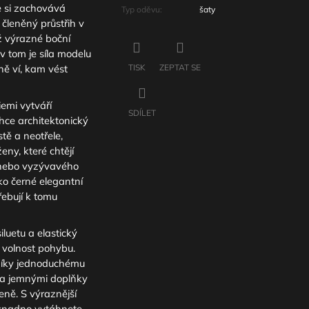
e si zachovává
Typ oděvu
:
šaty
členěný průstřih v
ež výrazné boční
v tom je síla modelu
ně ví, kam vést
TISK
ZEPTAT SE
iemi vytváří
SDÍLET
ce architektonický
tě a neotřele,
eny, které chtějí
o nebo vyzývavého
ko černé elegantní
řebují k tomu
luetu a elastický
i volnost pohybu.
a díky jednoduchému
i a jemnými doplňky
eně. S výraznější
 snadno vytáhnete