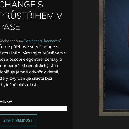
DETAILY ANTIQUE
ZVÝŠENÝM PAS
CHANGE S
1 590 Kč
1 690 Kč
PRŮSTŘIHEM V
PASE
Průměrné
Neohodnoceno
Podrobnosti hodnocení
hodnocení
Černé přiléhavé šaty Change s
produktu
čistou linií a výrazným průstřihem v
e
pase působí elegantně, žensky a
,0
rafinovaně. Minimalistický střih
doplňuje jemně odvážný detail,
5
vězdiček.
který zvýrazňuje siluetu bez
zbytečné okázalosti.
Velikost
ZJISTIT VELIKOST