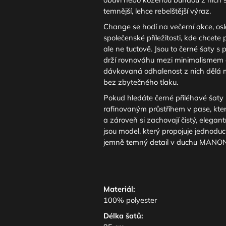
temnější, lehce rebelštější výraz.
Change se hodí na večerní akce, osla
společenské příležitosti, kde chcete 
ale ne tuctově. Jsou to černé šaty s p
drží rovnováhu mezi minimalismem 
dávkovaná odhalenost z nich dělá m
bez zbytečného tlaku.
Pokud hledáte černé přiléhavé šaty
rafinovaným průstřihem v pase, kte
a zároveň si zachovají čistý, elegan
jsou model, který propojuje jednoduc
jemně temný detail v duchu MANON
Materiál:
100% polyester
Délka šatů: