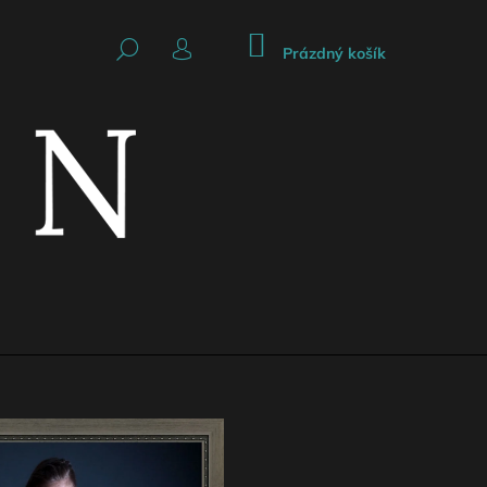
NÁKUPNÍ
HLEDAT
KOŠÍK
Prázdný košík
PŘIHLÁŠENÍ
Následující
CKÁ SUKNĚ SE