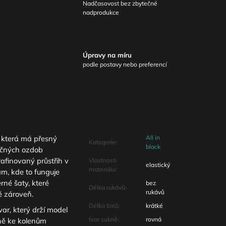
Nadčasovost bez zbytečné
nadprodukce
Úpravy na míru
podle postavy nebo preferencí
, která má přesný
All in
Kategorie
:
black
tečných ozdob
rafinovaný průstřih v
Vlastnosti
elastický
materiálu
:
am, kde to funguje
rné šaty, které
bez
Délka rukávů
:
rukávů
ě zároveň.
Délka šatů
:
krátké
var, který drží model
tvar sukně
:
rovná
kně ke kolenům