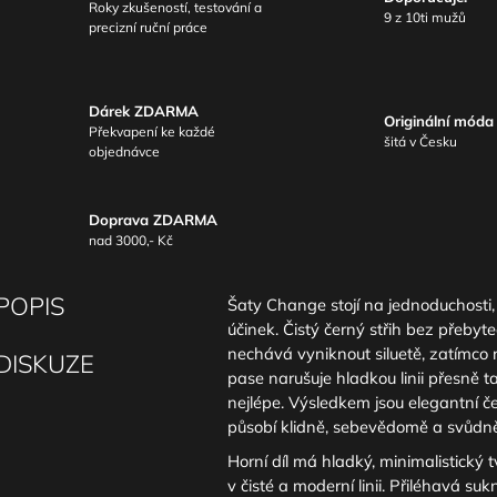
Roky zkušeností, testování a
9 z 10ti mužů
precizní ruční práce
Dárek ZDARMA
Originální móda
Překvapení ke každé
šitá v Česku
objednávce
Doprava ZDARMA
nad 3000,- Kč
POPIS
Šaty Change stojí na jednoduchosti
účinek. Čistý černý střih bez přeby
nechává vyniknout siluetě, zatímco 
DISKUZE
pase narušuje hladkou linii přesně t
nejlépe. Výsledkem jsou elegantní če
působí klidně, sebevědomě a svůdn
Horní díl má hladký, minimalistický t
v čisté a moderní linii. Přiléhavá su