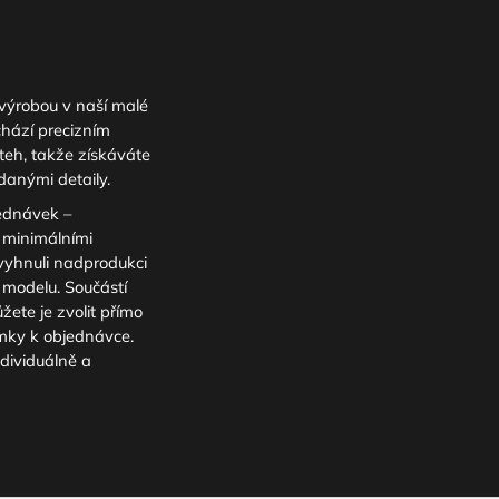
výrobou v naší malé
chází precizním
teh, takže získáváte
danými detaily.
ednávek –
s minimálními
yhnuli nadprodukci
modelu. Součástí
žete je zvolit přímo
mky k objednávce.
dividuálně a