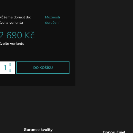
Můžeme doručit do:
Možnosti
Zvolte variantu
doručení
2 690 Kč
Měrná
Zvolte variantu
ena:
DO KOŠÍKU
Garance kvality
Doporučuje!