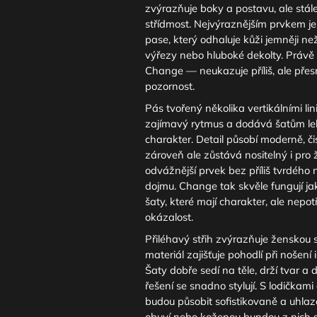
zvýrazňuje boky a postavu, ale stál
střídmost. Nejvýraznějším prvkem je 
pase, který odhaluje kůži jemněji n
výřezy nebo hluboké dekolty. Právě 
Change — neukazuje příliš, ale přes
pozornost.
Pás tvořený několika vertikálními lin
zajímavý rytmus a dodává šatům leh
charakter. Detail působí moderně, čis
zároveň ale zůstává nositelný i pro ž
odvážnější prvek bez příliš tvrdéh
dojmu. Change tak skvěle fungují ja
šaty, které mají charakter, ale nepot
okázalost.
Přiléhavý střih zvýrazňuje ženskou si
materiál zajišťuje pohodlí při nošení 
Šaty dobře sedí na těle, drží tvar 
řešení se snadno stylují. S lodičkam
budou působit sofistikovaně a uhlaz
obuví nebo koženou bundou z nich