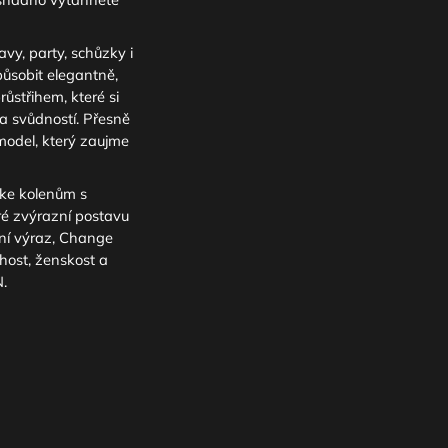
vy, party, schůzky i
působit elegantně,
růstřihem, které si
a svůdností. Přesně
odel, který zaujme
 ke kolenům s
ré zvýrazní postavu
tní výraz, Change
host, ženskost a
.