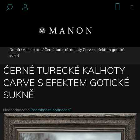
K
Přejít
NÁKU
M
HLEDAT
na
KOŠÍK
O
PŘIHLÁŠENÍ
ZPĚT
ZPĚT
obsah
Š
Í
C
K
O
P
Domů
/
All in black
/
Černé turecké kalhoty Carve s efektem gotické
sukně
O
T
ČERNÉ TURECKÉ KALHOTY
Ř
CARVE S EFEKTEM GOTICKÉ
E
B
SUKNĚ
U
J
Průměrné
Neohodnoceno
Podrobnosti hodnocení
E
hodnocení
produktu
T
je
E
0,0
N
z