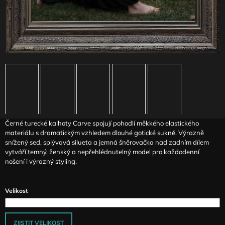
J
E
M
E
DLOUHÉ
ELASTICKÉ
ŠATY
S
HARNESS
PRVKY
SMOKE
Černé turecké kalhoty Carve spojují pohodlí měkkého elastického
3
490
materiálu s dramatickým vzhledem dlouhé gotické sukně. Výrazně
Kč
snížený sed, splývavá silueta a jemná šněrovačka nad zadním dílem
vytváří temný, ženský a nepřehlédnutelný model pro každodenní
nošení i výrazný styling.
Velikost
ZJISTIT VELIKOST