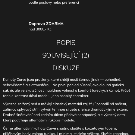
podle postavy nebo preferencí
Doprava ZDARMA
nad 3000,- Kč
POPIS
SOUVISEJÍCÍ (2)
DISKUZE
Kalhoty Carve jsou pro ženy, které chtějí nosit černou jinak — pohodlně,
sebevědomě a s atmosférou. Na první pohled působí jako dlouhá gotická
sukně, ale ve skutečnosti nabídnou volnost a komfort tureckých kalhot. Právě
tenhle kontrast dává modelu jeho osobitý charakter.
Výrazně snížený sed a měkký elastický materiál zajišťují pohodlí při nošení,
zatímco splývavý střih vytváří temnou siluetu s lehce dramatickým efektem.
Drobné šněrování nad zadním dílem přidává nenápadný, ale výrazný detail,
který podtrhuje alternativní rukopis modelu.
Černé alternativní kalhoty Carve snadno sladíte s korzetovým topem,
přiléhavým body, volnou tunikou i minimalistickým vrškem. Skvěle zapadnou