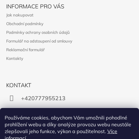
INFORMACE PRO VÁS
Jak nakupovat
Obchodní podmínky
Podmínky ochrany osobních údajů
Formulář na odstoupení od smlouvy
Reklamační formulář
Kontakty
KONTAKT
+420777955213
obchod@manon.black
Používáme cookies, abychom Vám umožnili pohodlné
prohlížení webu a díky analýze provozu webu neustále
zlepšovali jeho funkce, výkon a použitelnost.
Více
informací