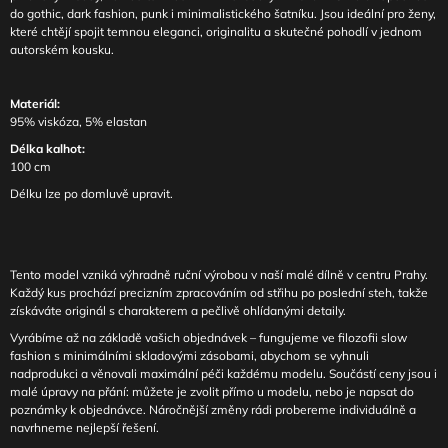
do gothic, dark fashion, punk i minimalistického šatníku. Jsou ideální pro ženy,
které chtějí spojit temnou eleganci, originalitu a skutečné pohodlí v jednom
autorském kousku.
Materiál:
95% viskóza, 5% elastan
Délka kalhot:
100 cm
Délku lze po domluvě upravit.
Tento model vzniká výhradně ruční výrobou v naší malé dílně v centru Prahy.
Každý kus prochází precizním zpracováním od střihu po poslední steh, takže
získáváte originál s charakterem a pečlivě ohlídanými detaily.
Vyrábíme až na základě vašich objednávek – fungujeme ve filozofii slow
fashion s minimálními skladovými zásobami, abychom se vyhnuli
nadprodukci a věnovali maximální péči každému modelu. Součástí ceny jsou i
malé úpravy na přání: můžete je zvolit přímo u modelu, nebo je napsat do
poznámky k objednávce. Náročnější změny rádi probereme individuálně a
navrhneme nejlepší řešení.