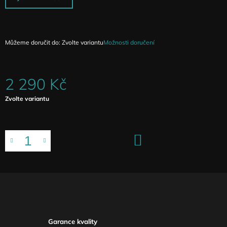
Můžeme doručit do:
Zvolte variantu
Možnosti doručení
2 290 Kč
Měrná
Zvolte variantu
cena:
DO
KOŠÍKU
Garance kvality