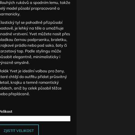
dlouhých rukávů a spodním lemu, takže
celý model působí propracovaně a
harmonicky.
Elastický tyl se pohodlně přizpůsobí
postavě, je lehký na těle a umožňuje
snadné vrstvení. Yvet můžete nosit přes
hladkou černou podprsenku, braletku,
krajkové prádlo nebo pod sako, šaty či
korzetový top. Podle stylingu může
působit elegantně, minimalisticky i
výrazně smyslně.
Rolák Yvet je ideální volbou pro ženy,
které chtějí do outfitu přidat průsvitný
detail, krajku a temně romantický
nádech, aniž by celek působil těžce
nebo přeplácaně.
Velikost
ZJISTIT VELIKOST