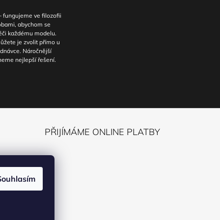
fungujeme ve filozofii
sobami, abychom se
péči každému modelu.
ůžete je zvolit přímo u
dnávce. Náročnější
eme nejlepší řešení.
PŘIJÍMÁME ONLINE PLATBY
ack
Souhlasím