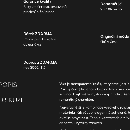
Garance kvality
Doporučuje!
Roky zkušeností, testování a
9 z 10ti mužů
precizní ruční práce
Dárek ZDARMA
Originální móda
Překvapení ke každé
šitá v Česku
objednávce
Doprava ZDARMA
nad 3000,- Kč
POPIS
Yvet je transparentní rolák, který pracuje s 
Pružný černý tyl lehce obepíná tělo a necháv
zatímco krajkové lemy dodávají modelu žens
DISKUZE
romantický charakter.
Nejvýraznější je kombinace vysokého roláku
materiálu. Krk působí elegantně zahaleně, t
subtilní smyslnost. Tenhle kontrast dělá z Yv
decentní i výrazný zároveň.