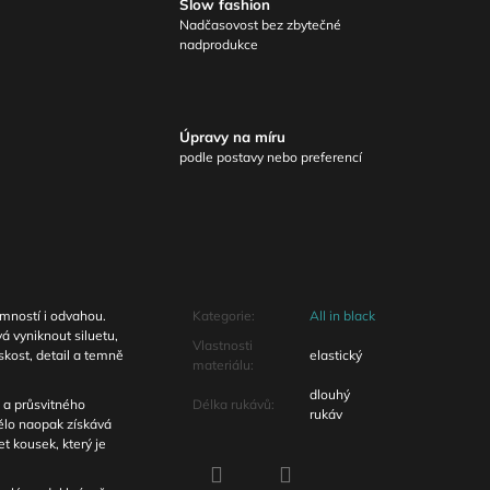
Slow fashion
Nadčasovost bez zbytečné
nadprodukce
Úpravy na míru
podle postavy nebo preferencí
jemností i odvahou.
Kategorie
:
All in black
á vyniknout siluetu,
Vlastnosti
kost, detail a temně
elastický
materiálu
:
dlouhý
 a průsvitného
Délka rukávů
:
rukáv
ělo naopak získává
et kousek, který je