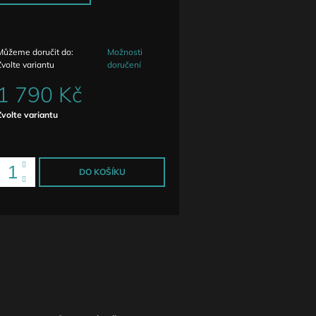
Můžeme doručit do:
Možnosti
Zvolte variantu
doručení
1 790 Kč
Měrná
Zvolte variantu
ena:
DO KOŠÍKU