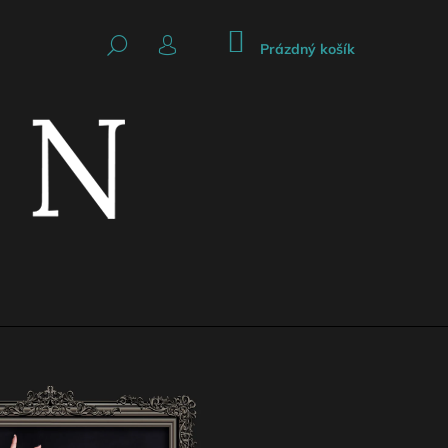
NÁKUPNÍ
HLEDAT
KOŠÍK
Prázdný košík
PŘIHLÁŠENÍ
Následující
CKÁ SUKNĚ SE