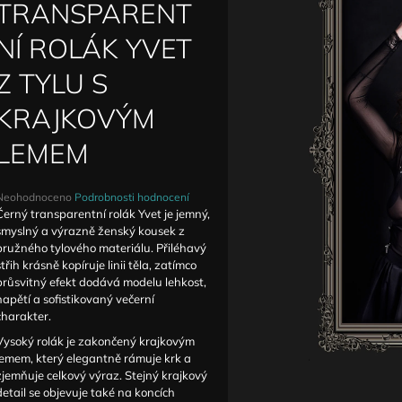
DETAILY ANTIQUE
ZVÝŠENÝM PAS
TRANSPARENT
1 590 Kč
1 690 Kč
NÍ ROLÁK YVET
Z TYLU S
KRAJKOVÝM
LEMEM
Průměrné
Neohodnoceno
Podrobnosti hodnocení
hodnocení
Černý transparentní rolák Yvet je jemný,
produktu
smyslný a výrazně ženský kousek z
e
pružného tylového materiálu. Přiléhavý
,0
střih krásně kopíruje linii těla, zatímco
průsvitný efekt dodává modelu lehkost,
5
napětí a sofistikovaný večerní
vězdiček.
charakter.
Vysoký rolák je zakončený krajkovým
lemem, který elegantně rámuje krk a
zjemňuje celkový výraz. Stejný krajkový
detail se objevuje také na koncích