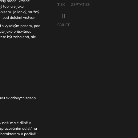
celý model krásně
TISK
ZEPTAT SE
ý top, ale jako
pisem. Je lehký, pružný
i pod dalšími vrstvami.
SDÍLET
mi s vysokým pasem, pod
aty jako průsvitnou
cete být zahalená, ale
tavu skladových zásob.
 naší malé dílně v
 zpracováním od střihu
 charakterem a pečlivě