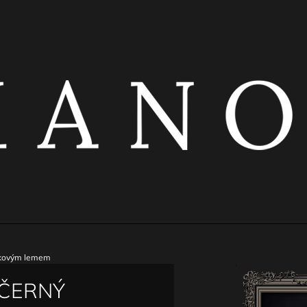
CO POTŘEBUJETE NAJÍT?
HLEDAT
DOPORUČUJEME
rajkovým lemem
ČERNÝ
ČERNÝ ŘASENÝ TOP S KOVOVÝMI
ČERNÁ ELASTI