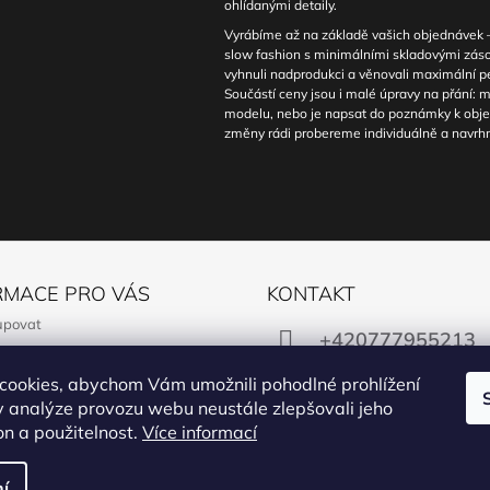
ohlídanými detaily.
Vyrábíme až na základě vašich objednávek – 
slow fashion s minimálními skladovými zá
vyhnuli nadprodukci a věnovali maximální 
Součástí ceny jsou i malé úpravy na přání: m
modelu, nebo je napsat do poznámky k obje
změny rádi probereme individuálně a navrhn
RMACE PRO VÁS
KONTAKT
upovat
+420777955213
í podmínky
cookies, abychom Vám umožnili pohodlné prohlížení
y ochrany osobních údajů
obchod@manon.bl
 analýze provozu webu neustále zlepšovali jeho
ř na odstoupení od smlouvy
on a použitelnost.
Více informací
ční formulář
y
Facebook
Instagram
í