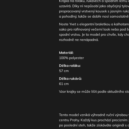
Krajka na roláku, rukávech a spodním lemu 
uzavírá. Díky ní nepůsobí jako obyčejný tylov
propracovaný vrstvený kousek s jasným ruko
a pohodlný, takže se dobře nosí samostatně 
Noste Yvet s elegantní braletkou a kalhota
sako pro rafinovaný večerní look nebo pod š
spodní vrstvu. Je to model pro chvíle, kdy ch
rozhodně ne nenápadná.
Materiál:
100% polyester
Délka roláku:
57 cm
Délka rukávů:
61 cm
Vzor krajky se může lišit podle aktuálního s
Tento model vzniká výhradně ruční výrobou v
centru Prahy. Každý kus prochází precizním
po poslední steh, takže získáváte originál s