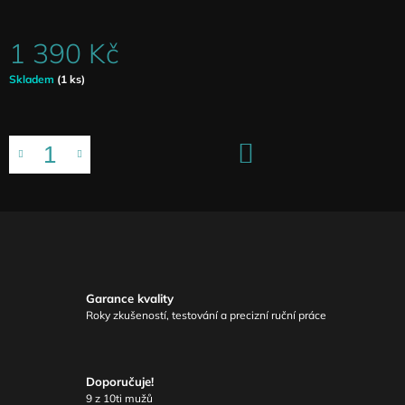
1 390 Kč
Měrná
Skladem
(1 ks)
cena:
DO
KOŠÍKU
Garance kvality
Roky zkušeností, testování a precizní ruční práce
Doporučuje!
9 z 10ti mužů