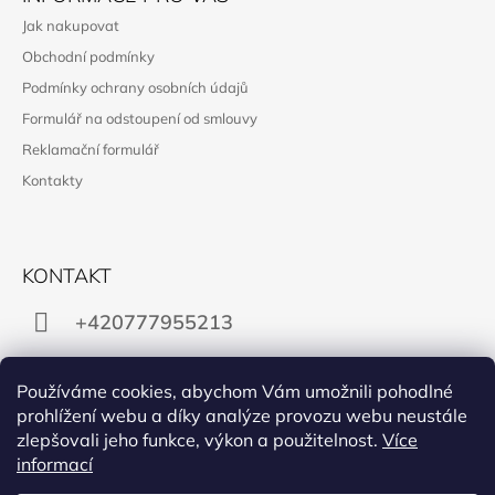
Jak nakupovat
Obchodní podmínky
Podmínky ochrany osobních údajů
Formulář na odstoupení od smlouvy
Reklamační formulář
Kontakty
KONTAKT
+420777955213
obchod@manon.black
Používáme cookies, abychom Vám umožnili pohodlné
prohlížení webu a díky analýze provozu webu neustále
zlepšovali jeho funkce, výkon a použitelnost.
Více
informací
Facebook
Instagram