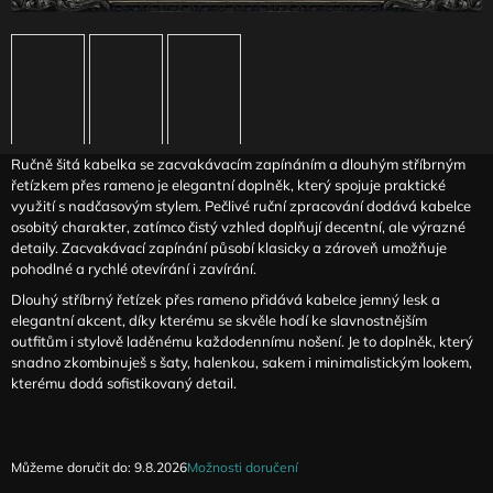
J
E
M
E
ČERNÉ
ŠATY
Ručně šitá kabelka se zacvakávacím zapínáním a dlouhým stříbrným
S
řetízkem přes rameno je elegantní doplněk, který spojuje praktické
CÍPY
A
využití s nadčasovým stylem. Pečlivé ruční zpracování dodává kabelce
TYLOVÝM
osobitý charakter, zatímco čistý vzhled doplňují decentní, ale výrazné
LEMEM
detaily. Zacvakávací zapínání působí klasicky a zároveň umožňuje
KATRIM
pohodlné a rychlé otevírání i zavírání.
3
Dlouhý stříbrný řetízek přes rameno přidává kabelce jemný lesk a
690
elegantní akcent, díky kterému se skvěle hodí ke slavnostnějším
Kč
outfitům i stylově laděnému každodennímu nošení. Je to doplněk, který
snadno zkombinuješ s šaty, halenkou, sakem i minimalistickým lookem,
kterému dodá sofistikovaný detail.
Můžeme doručit do:
9.8.2026
Možnosti doručení