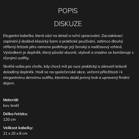
POPIS
DISKUZE
Elegantní kabelka, která sází na detail a ruční zpracování. Zacvakávací
zapínání jí dodává klasický šarm a praktické používání, zatímco dlouhý
stříbrný řetízek přes rameno podtrhuje její ženský a nadčasový vzhled.
Výsledkem je doplněk, který působí vkusně, stylově a snadno se kombinuje s
různými outfity.
Skvělá volba pro chvíle, kdy chceš mít po ruce praktický a zároveň krásně
doladěný doplněk. Hodí se na společenské akce, večerní příležitosti i k
elegantnímu dennímu outfitu, kterému dodá jemný lesk a upravený finální
dojem.
Materiál:
kov, textil
Délka řetízku:
120 cm
Velikost kabelky:
21 x 20 x 8 cm