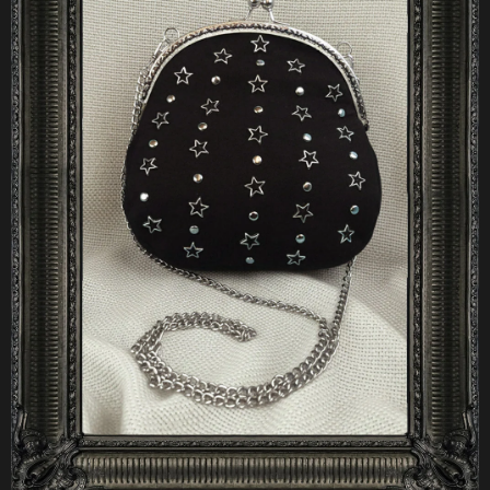
A
J
Í
T
?
HLEDAT
D
O
P
O
R
U
Č
U