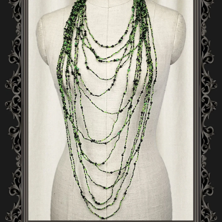
A
J
Í
T
?
HLEDAT
D
O
P
O
R
U
Č
U