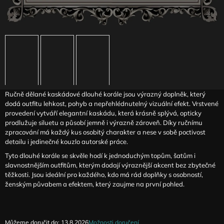
J
E
M
E
ČERNÁ
SKLÁDANÁ
SUKNĚ
MAGA
SE
Ručně dělané kaskádové dlouhé korále jsou výrazný doplněk, který
SNÍŽENÝM
dodá outfitu lehkost, pohyb a nepřehlédnutelný vizuální efekt. Vrstvené
PASEM
provedení vytváří elegantní kaskádu, která krásně splývá, opticky
prodlužuje siluetu a působí jemně i výrazně zároveň. Díky ručnímu
3
290
zpracování má každý kus osobitý charakter a nese v sobě poctivost
Kč
detailu i jedinečné kouzlo autorské práce.
Tyto dlouhé korále se skvěle hodí k jednoduchým topům, šatům i
slavnostnějším outfitům, kterým dodají výraznější akcent bez zbytečné
těžkosti. Jsou ideální pro každého, kdo má rád doplňky s osobností,
ženským půvabem a efektem, který zaujme na první pohled.
Můžeme doručit do:
13.8.2026
Možnosti doručení