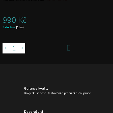
990 Kč
Měrná
Skladem
(1 ks)
cena:
DO
KOŠÍKU
Garance kvality
Roky zkušeností, testování a precizní ruční práce
Doporučuje!