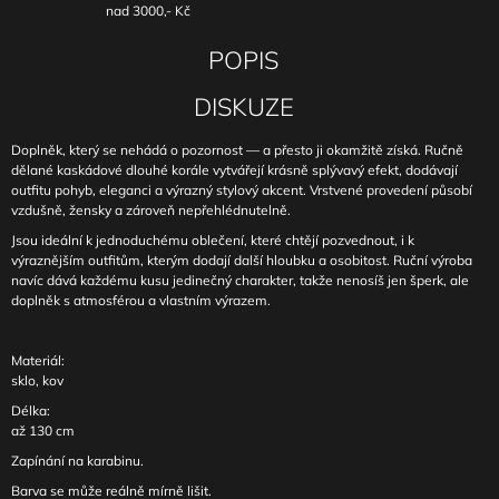
nad 3000,- Kč
POPIS
DISKUZE
Doplněk, který se nehádá o pozornost — a přesto ji okamžitě získá. Ručně
dělané kaskádové dlouhé korále vytvářejí krásně splývavý efekt, dodávají
outfitu pohyb, eleganci a výrazný stylový akcent. Vrstvené provedení působí
vzdušně, žensky a zároveň nepřehlédnutelně.
Jsou ideální k jednoduchému oblečení, které chtějí pozvednout, i k
výraznějším outfitům, kterým dodají další hloubku a osobitost. Ruční výroba
navíc dává každému kusu jedinečný charakter, takže nenosíš jen šperk, ale
doplněk s atmosférou a vlastním výrazem.
Materiál:
sklo, kov
Délka:
až 130 cm
Zapínání na karabinu.
Barva se může reálně mírně lišit.