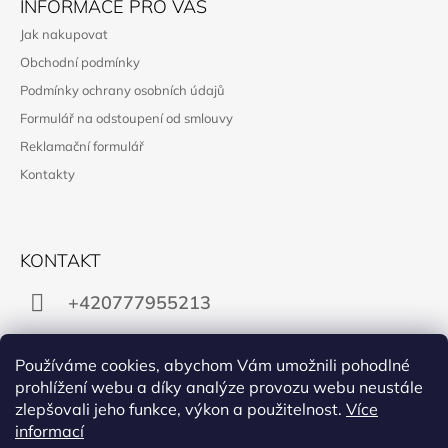
INFORMACE PRO VÁS
Jak nakupovat
Obchodní podmínky
Podmínky ochrany osobních údajů
Formulář na odstoupení od smlouvy
Reklamační formulář
Kontakty
KONTAKT
+420777955213
obchod@manon.black
Používáme cookies, abychom Vám umožnili pohodlné
prohlížení webu a díky analýze provozu webu neustále
zlepšovali jeho funkce, výkon a použitelnost.
Více
informací
Facebook
Instagram