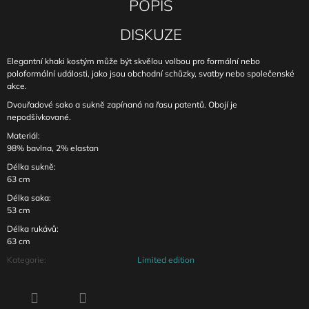
POPIS
DISKUZE
Elegantní khaki kostým může být skvělou volbou pro formální nebo
poloformální události, jako jsou obchodní schůzky, svatby nebo společenské
akce.
Dvouřadové sako a sukně zapínaná na řasu patentů. Obojí je
nepodšívkované.
Materiál:
98% bavlna, 2% elastan
Délka sukně:
63 cm
Délka saka:
53 cm
Délka rukávů:
63 cm
Kategorie
:
Limited edition