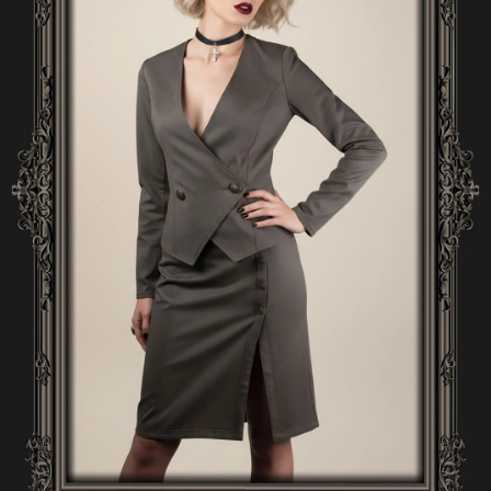
A
J
Í
T
?
HLEDAT
D
O
P
O
R
U
Č
U