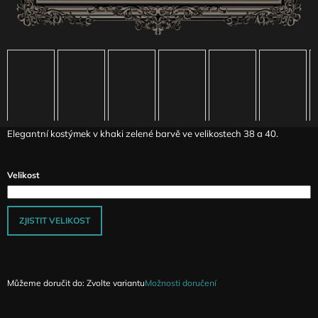
J
E
M
E
ČERNÉ
KALHOTY
S
ŘASENÝMI
NOHAVICEMI
Elegantní kostýmek v khaki zelené barvě ve velikostech 38 a 40.
JANINE
3
990
Velikost
Kč
ZJISTIT VELIKOST
Můžeme doručit do:
Zvolte variantu
Možnosti doručení