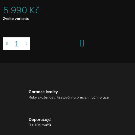
5 990 Kč
Měrná
Zvolte variantu
cena:
DO
KOŠÍKU
Garance kvality
Roky zkušeností, testování a precizní ruční práce
Doporučuje!
9 z 10ti mužů