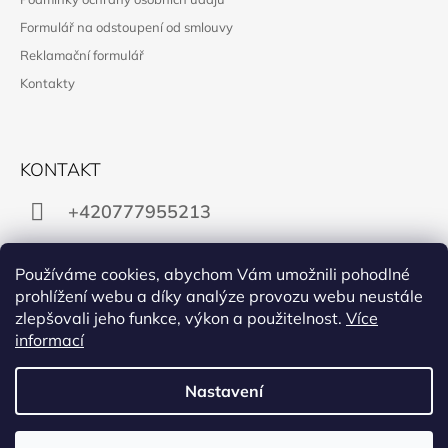
Formulář na odstoupení od smlouvy
Reklamační formulář
Kontakty
KONTAKT
+420777955213
obchod@manon.black
Používáme cookies, abychom Vám umožnili pohodlné
prohlížení webu a díky analýze provozu webu neustále
zlepšovali jeho funkce, výkon a použitelnost.
Více
informací
Facebook
Instagram
Nastavení
PŘIJÍMÁME ONLINE PLATBY