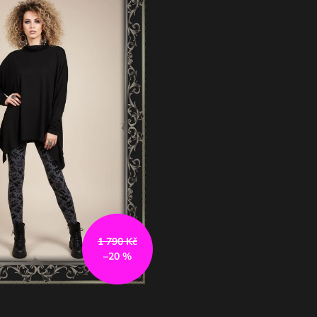
EM PET
1 790 Kč
–20 %