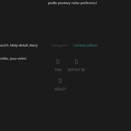
podle postavy nebo preferencí
cích. Malý detail, který
Kategorie
:
Limited edition
riálu, jsou velmi
TISK
ZEPTAT SE
SDÍLET