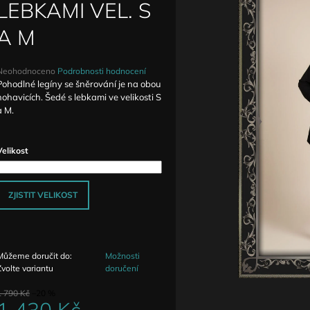
DETAILY ANTIQUE
ZVÝŠENÝM PAS
LEBKAMI VEL. S
1 590 Kč
1 690 Kč
A M
Průměrné
Neohodnoceno
Podrobnosti hodnocení
hodnocení
Pohodlné legíny se šněrování je na obou
produktu
nohavicích. Šedé s lebkami ve velikosti S
e
a M.
,0
5
Velikost
vězdiček.
ZJISTIT VELIKOST
Můžeme doručit do:
Možnosti
Zvolte variantu
doručení
1 790 Kč
–20 %