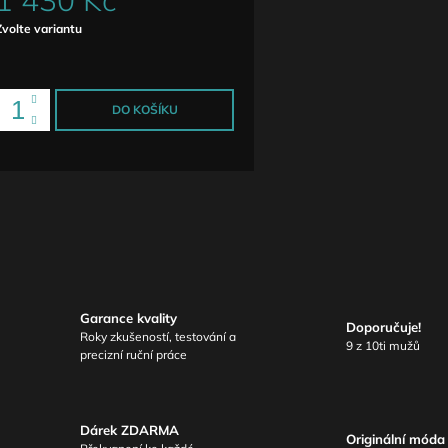
1 430 Kč
Měrná
Zvolte variantu
ena:
DO KOŠÍKU
Garance kvality
Doporučuje!
Roky zkušeností, testování a
9 z 10ti mužů
precizní ruční práce
Dárek ZDARMA
Originální móda