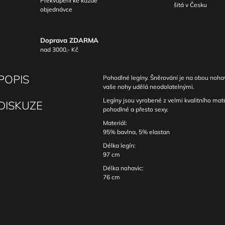
Překvapení ke každé
šitá v Česku
objednávce
Doprava ZDARMA
nad 3000,- Kč
POPIS
Pohodlné legíny. Šněrování je na obou nohavi
vaše nohy udělá neodolatelnými.
Legíny jsou vyrobené z velmi kvalitního mate
DISKUZE
pohodlné a přesto sexy.
Materiál:
95% bavlna, 5% elastan
Délka legín:
97 cm
Délka nohavic:
76 cm