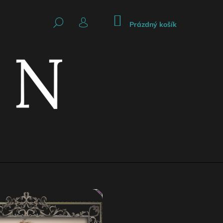
NÁKUPNÍ
HLEDAT
KOŠÍK
Prázdný košík
PŘIHLÁŠENÍ
Následující
AKCE
CKÁ SUKNĚ SE