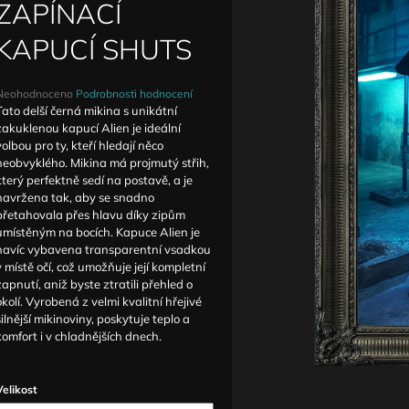
DETAILY ANTIQUE
ZVÝŠENÝM PAS
ZAPÍNACÍ
1 590 Kč
1 690 Kč
KAPUCÍ SHUTS
Průměrné
Neohodnoceno
Podrobnosti hodnocení
hodnocení
Tato delší černá mikina s unikátní
produktu
zakuklenou kapucí Alien je ideální
e
volbou pro ty, kteří hledají něco
,0
neobvyklého. Mikina má projmutý střih,
který perfektně sedí na postavě, a je
5
navržena tak, aby se snadno
vězdiček.
přetahovala přes hlavu díky zipům
umístěným na bocích. Kapuce Alien je
navíc vybavena transparentní vsadkou
v místě očí, což umožňuje její kompletní
zapnutí, aniž byste ztratili přehled o
okolí. Vyrobená z velmi kvalitní hřejivé
silnější mikinoviny, poskytuje teplo a
komfort i v chladnějších dnech.
Velikost