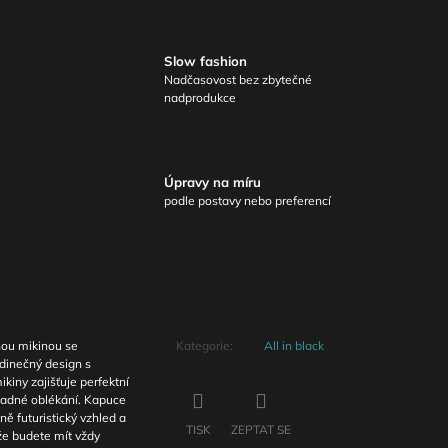
Slow fashion
Nadčasovost bez zbytečné
nadprodukce
Úpravy na míru
podle postavy nebo preferencí
rnou mikinou se
Kategorie
:
All in black
dinečný design s
kiny zajišťuje perfektní
nadné oblékání. Kapuce
ně futuristický vzhled a
TISK
ZEPTAT SE
 že budete mít vždy