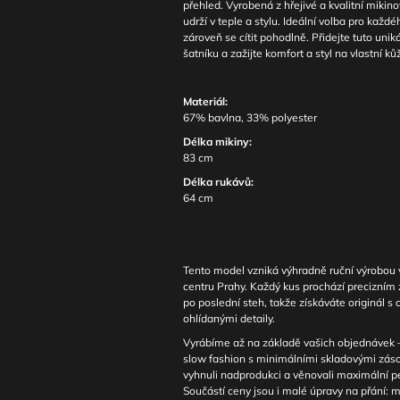
přehled. Vyrobená z hřejivé a kvalitní mikino
udrží v teple a stylu. Ideální volba pro každ
zároveň se cítit pohodlně. Přidejte tuto uni
šatníku a zažijte komfort a styl na vlastní kůž
Materiál:
67% bavlna, 33% polyester
Délka mikiny:
83 cm
Délka rukávů:
64 cm
Tento model vzniká výhradně ruční výrobou v
centru Prahy. Každý kus prochází precizním
po poslední steh, takže získáváte originál s
ohlídanými detaily.
Vyrábíme až na základě vašich objednávek – 
slow fashion s minimálními skladovými zá
vyhnuli nadprodukci a věnovali maximální 
Součástí ceny jsou i malé úpravy na přání: m