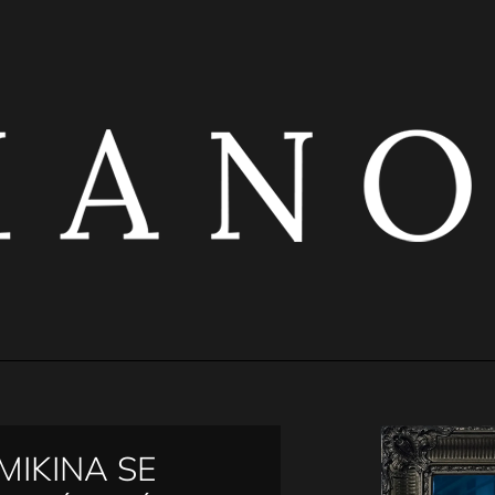
CO POTŘEBUJETE NAJÍT?
HLEDAT
DOPORUČUJEME
MIKINA SE
ČERNÝ ŘASENÝ TOP S KOVOVÝMI
ČERNÁ ELASTI