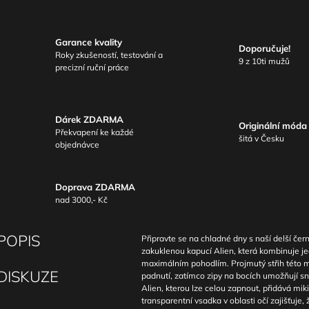
Garance kvality
Doporučuje!
Roky zkušeností, testování a
9 z 10ti mužů
precizní ruční práce
Dárek ZDARMA
Originální móda
Překvapení ke každé
šitá v Česku
objednávce
Doprava ZDARMA
nad 3000,- Kč
POPIS
Připravte se na chladné dny s naší delší če
zakuklenou kapucí Alien, která kombinuje je
maximálním pohodlím. Projmutý střih této mi
DISKUZE
padnutí, zatímco zipy na bocích umožňují s
Alien, kterou lze celou zapnout, přidává miki
transparentní vsadka v oblasti očí zajišťuje,