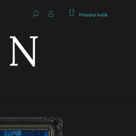
NÁKUPNÍ
HLEDAT
KOŠÍK
Prázdný košík
PŘIHLÁŠENÍ
Následující
CKÁ SUKNĚ SE