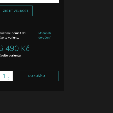
ZJISTIT VELIKOST
Můžeme doručit do:
Možnosti
Zvolte variantu
doručení
6 490 Kč
Měrná
Zvolte variantu
ena:
DO KOŠÍKU