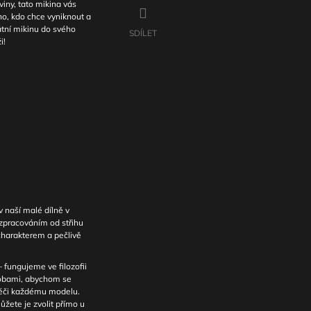
viny, tato mikina vás
ého, kdo chce vyniknout a
kátní mikinu do svého
SDÍLET
i!
 naší malé dílně v
 zpracováním od střihu
 charakterem a pečlivě
fungujeme ve filozofii
sobami, abychom se
péči každému modelu.
ůžete je zvolit přímo u