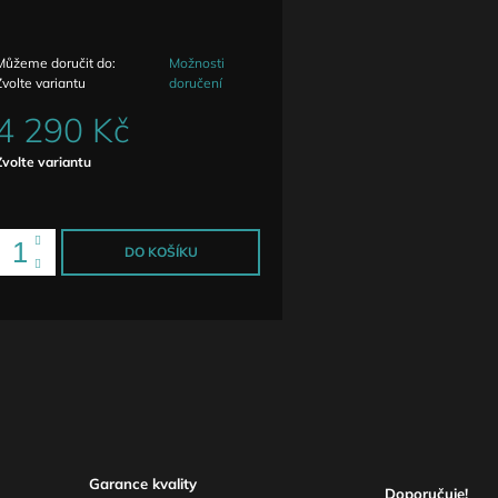
Můžeme doručit do:
Možnosti
Zvolte variantu
doručení
4 290 Kč
Měrná
Zvolte variantu
ena:
DO KOŠÍKU
Garance kvality
Doporučuje!