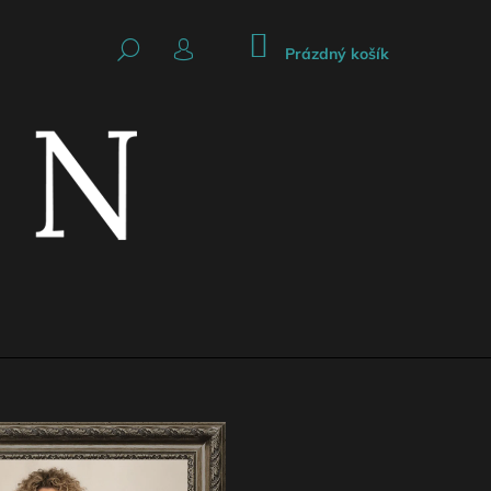
NÁKUPNÍ
HLEDAT
KOŠÍK
Prázdný košík
PŘIHLÁŠENÍ
Následující
CKÁ SUKNĚ SE