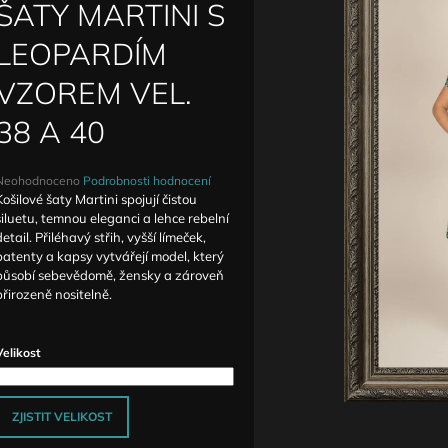
DETAILY ANTIQUE
ZVÝŠENÝM PAS
ŠATY MARTINI S
1 590 Kč
1 690 Kč
LEOPARDÍM
VZOREM VEL.
38 A 40
Průměrné
Neohodnoceno
Podrobnosti hodnocení
hodnocení
Košilové šaty Martini spojují čistou
produktu
siluetu, temnou eleganci a lehce rebelní
e
detail. Přiléhavý střih, vyšší límeček,
,0
patenty a kapsy vytvářejí model, který
působí sebevědomě, žensky a zároveň
5
přirozeně nositelně.
vězdiček.
Velikost
ZJISTIT VELIKOST