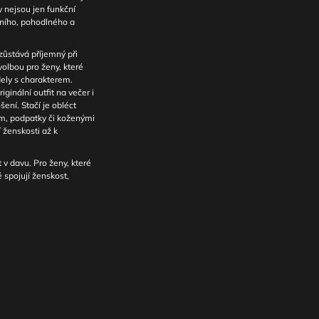
y nejsou jen funkční
lního, pohodlného a
 zůstává příjemný při
volbou pro ženy, které
dely s charakterem.
ginální outfit na večer i
ní. Stačí je obléct
m, podpatky či koženými
 ženskosti až k
t v davu. Pro ženy, které
é spojují ženskost,