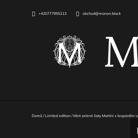
K
Přejít
na
O
ZPĚT
ZPĚT
+420777955213
obchod@manon.black
obsah
DO
DO
Š
OBCHODU
OBCHODU
Í
K
Domů
/
Limited edition
/
Mint zelené šaty Martini s leopardím v
P
O
DLOUHÉ ELASTICKÉ ŠATY S HARNESS