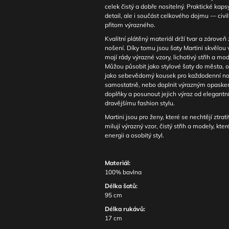
celek čistý a dobře nositelný. Praktické kaps
detail, ale i součást celkového dojmu — civi
přitom výrazného.
Kvalitní plátěný materiál drží tvar a zároveň
nošení. Díky tomu jsou šaty Martini skvělou 
mají rády výrazné vzory, lichotivý střih a mo
Můžou působit jako stylové šaty do města, ori
jako sebevědomý kousek pro každodenní noše
samostatně, nebo doplnit výrazným opaske
doplňky a posunout jejich výraz od elegantní
dravějšímu fashion stylu.
Martini jsou pro ženy, které se nechtějí ztrati
milují výrazný vzor, čistý střih a modely, kter
energii a osobitý styl.
Materiál:
100% bavlna
Délka šatů:
95 cm
Délka rukávů:
17 cm