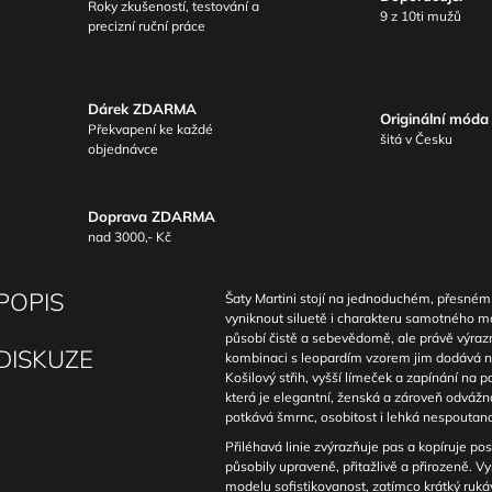
Roky zkušeností, testování a
9 z 10ti mužů
precizní ruční práce
Dárek ZDARMA
Originální móda
Překvapení ke každé
šitá v Česku
objednávce
Doprava ZDARMA
nad 3000,- Kč
POPIS
Šaty Martini stojí na jednoduchém, přesném 
vyniknout siluetě i charakteru samotného m
působí čistě a sebevědomě, ale právě výrazn
DISKUZE
kombinaci s leopardím vzorem jim dodává n
Košilový střih, vyšší límeček a zapínání na pa
která je elegantní, ženská a zároveň odvážn
potkává šmrnc, osobitost i lehká nespoutano
Přiléhavá linie zvýrazňuje pas a kopíruje pos
působily upraveně, přitažlivě a přirozeně. V
modelu sofistikovanost, zatímco krátký rukáv