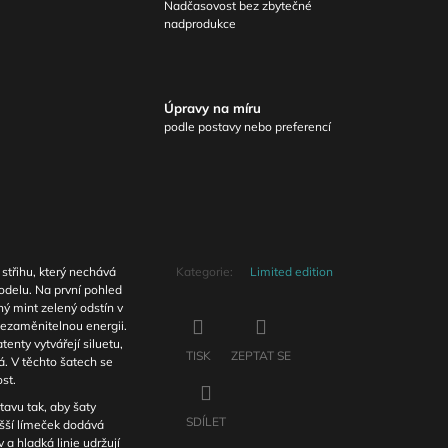
Nadčasovost bez zbytečné
nadprodukce
Úpravy na míru
podle postavy nebo preferencí
střihu, který nechává
Kategorie
:
Limited edition
odelu. Na první pohled
ý mint zelený odstín v
ezaměnitelnou energii.
tenty vytvářejí siluetu,
TISK
ZEPTAT SE
á. V těchto šatech se
st.
tavu tak, aby šaty
SDÍLET
yšší límeček dodává
 a hladká linie udržují