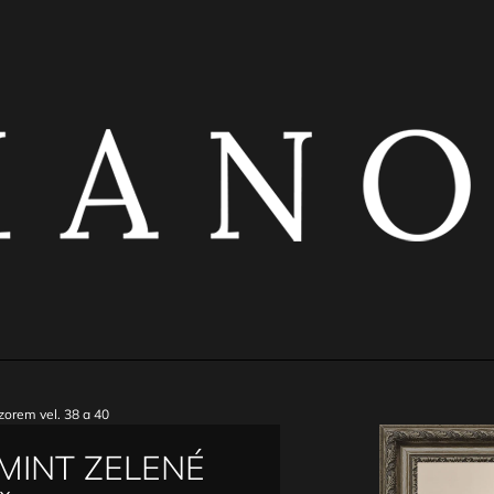
CO POTŘEBUJETE NAJÍT?
HLEDAT
DOPORUČUJEME
zorem vel. 38 a 40
MINT ZELENÉ
ČERNÝ ŘASENÝ TOP S KOVOVÝMI
ČERNÁ ELASTI