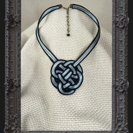
A
J
Í
T
?
HLEDAT
D
O
P
O
R
U
Č
U