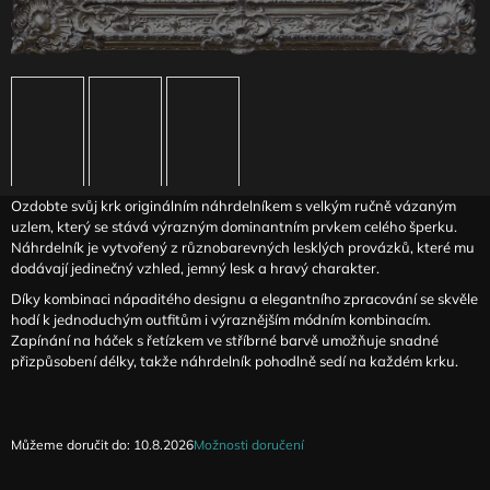
J
E
M
E
ČERNÝ
VOLNÝ
CROPTOP
S
VYSOKÝM
Ozdobte svůj krk originálním náhrdelníkem s velkým ručně vázaným
CHOMOUTEM
uzlem, který se stává výrazným dominantním prvkem celého šperku.
TEESE
Náhrdelník je vytvořený z různobarevných lesklých provázků, které mu
dodávají jedinečný vzhled, jemný lesk a hravý charakter.
1
490
Díky kombinaci nápaditého designu a elegantního zpracování se skvěle
Kč
hodí k jednoduchým outfitům i výraznějším módním kombinacím.
Zapínání na háček s řetízkem ve stříbrné barvě umožňuje snadné
přizpůsobení délky, takže náhrdelník pohodlně sedí na každém krku.
Můžeme doručit do:
10.8.2026
Možnosti doručení