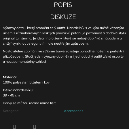
POPIS
DISKUZE
Výrazný detail, který promění celý outfit. Náhrdelník s velkým ručně vázaným
uzlem z různobarevných lesklých provázků přitahuje pozornost a dodává stylu
originalitu i šmrnc. Je ideální pro ženy, které se nebojí doplňků s nápadem a
chtějí vyniknout elegantním, ale neotřelým způsobem.
Nastavitelné zapínání ve stříbrné barvě zajišťuje pohodlné nošení a perfektní
přizpůsobení. Stačí jeden výrazný doplněk a i jednoduchý outfit získá osobitý
a nezapomenutelný vzhled.
Materiál:
100% polyester, bižuterní kov
Délka náhrdelníku:
39 - 45 cm
Barvy se můžou reálně mírně lišit.
Kategorie
:
Accessories