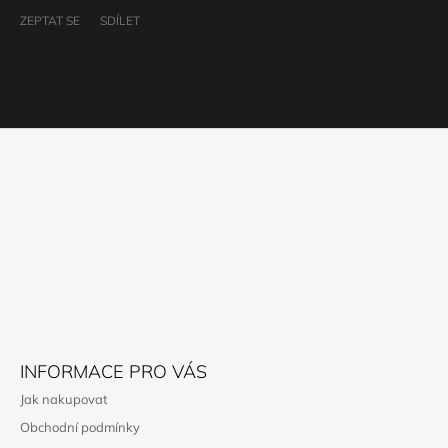
ZEPTAT SE
SDÍLET
Z
Á
P
A
T
Í
INFORMACE PRO VÁS
Jak nakupovat
Obchodní podmínky