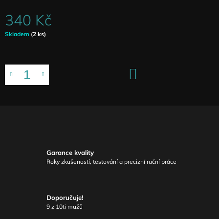
340 Kč
Měrná
Skladem
(2 ks)
cena:
DO
KOŠÍKU
Garance kvality
Roky zkušeností, testování a precizní ruční práce
Doporučuje!
9 z 10ti mužů