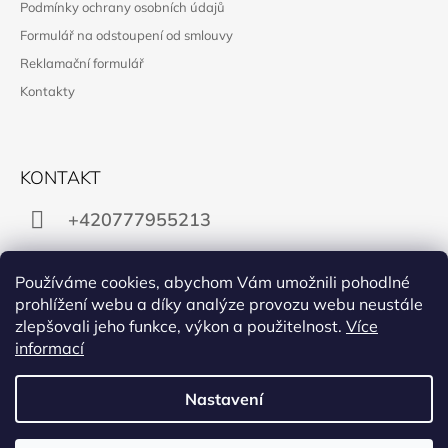
Podmínky ochrany osobních údajů
Formulář na odstoupení od smlouvy
Reklamační formulář
Kontakty
KONTAKT
+420777955213
obchod@manon.black
Používáme cookies, abychom Vám umožnili pohodlné
prohlížení webu a díky analýze provozu webu neustále
zlepšovali jeho funkce, výkon a použitelnost.
Více
informací
Facebook
Instagram
Nastavení
PŘIJÍMÁME ONLINE PLATBY