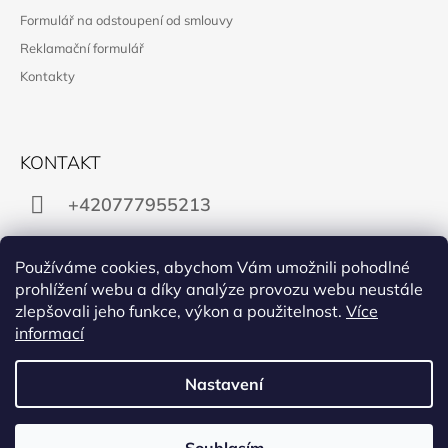
Formulář na odstoupení od smlouvy
Reklamační formulář
Kontakty
KONTAKT
+420777955213
obchod@manon.black
Používáme cookies, abychom Vám umožnili pohodlné
prohlížení webu a díky analýze provozu webu neustále
zlepšovali jeho funkce, výkon a použitelnost.
Více
informací
Facebook
Instagram
Nastavení
PŘIJÍMÁME ONLINE PLATBY