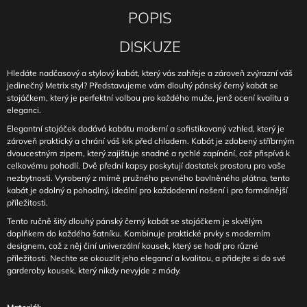
POPIS
DISKUZE
Hledáte nadčasový a stylový kabát, který vás zahřeje a zároveň zvýrazní váš
jedinečný Metrix styl? Představujeme vám dlouhý pánský černý kabát se
stojáčkem, který je perfektní volbou pro každého muže, jenž ocení kvalitu a
eleganci.
Elegantní stojáček dodává kabátu moderní a sofistikovaný vzhled, který je
zároveň praktický a chrání váš krk před chladem. Kabát je zdobený stříbrným
dvoucestným zipem, který zajišťuje snadné a rychlé zapínání, což přispívá k
celkovému pohodlí. Dvě přední kapsy poskytují dostatek prostoru pro vaše
nezbytnosti. Vyrobený z mírně pružného pevného bavlněného plátna, tento
kabát je odolný a pohodlný, ideální pro každodenní nošení i pro formálnější
příležitosti.
Tento ručně šitý dlouhý pánský černý kabát se stojáčkem je skvělým
doplňkem do každého šatníku. Kombinuje praktické prvky s moderním
designem, což z něj činí univerzální kousek, který se hodí pro různé
příležitosti. Nechte se okouzlit jeho elegancí a kvalitou, a přidejte si do své
garderoby kousek, který nikdy nevyjde z módy.