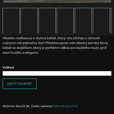
J
E
M
E
ČERNÁ
SKLÁDANÁ
Hledáte nadčasový a stylový kabát, který vás zahřeje a zároveň
SUKNĚ
zvýrazní váš jedinečný styl? Představujeme vám dlouhý pánský černý
MAGA
SE
kabát se stojáčkem, který je perfektní volbou pro každého muže, jenž
SNÍŽENÝM
ocení kvalitu a eleganci.
PASEM
3
290
Velikost
Kč
ZJISTIT VELIKOST
Můžeme doručit do:
Zvolte variantu
Možnosti doručení