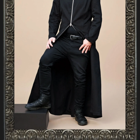
A
J
Í
T
?
HLEDAT
D
O
P
O
R
U
Č
U