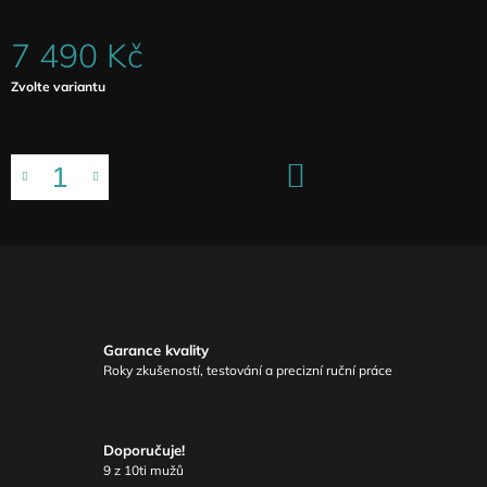
7 490 Kč
Měrná
Zvolte variantu
cena:
DO
KOŠÍKU
Garance kvality
Roky zkušeností, testování a precizní ruční práce
Doporučuje!
9 z 10ti mužů