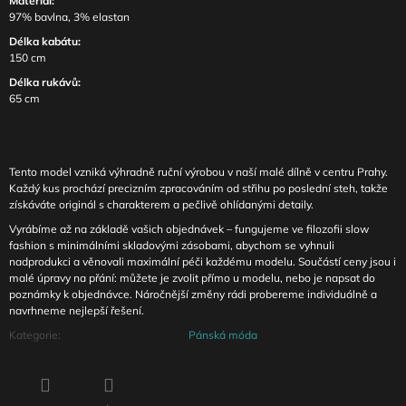
Materiál:
97% bavlna, 3% elastan
Délka kabátu:
150 cm
Délka rukávů:
65 cm
Tento model vzniká výhradně ruční výrobou v naší malé dílně v centru Prahy.
Každý kus prochází precizním zpracováním od střihu po poslední steh, takže
získáváte originál s charakterem a pečlivě ohlídanými detaily.
Vyrábíme až na základě vašich objednávek – fungujeme ve filozofii slow
fashion s minimálními skladovými zásobami, abychom se vyhnuli
nadprodukci a věnovali maximální péči každému modelu. Součástí ceny jsou i
malé úpravy na přání: můžete je zvolit přímo u modelu, nebo je napsat do
poznámky k objednávce. Náročnější změny rádi probereme individuálně a
navrhneme nejlepší řešení.
Kategorie
:
Pánská móda