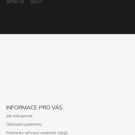
ZEPTAT SE
SDÍLET
Z
Á
P
A
T
Í
INFORMACE PRO VÁS
Jak nakupovat
Obchodní podmínky
Podmínky ochrany osobních údajů