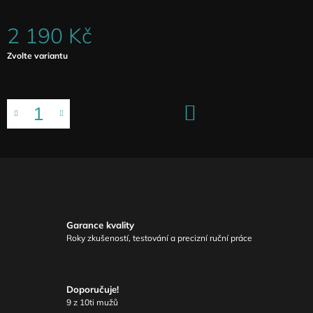
2 190 Kč
Měrná
Zvolte variantu
cena:
DO
KOŠÍKU
Garance kvality
Roky zkušeností, testování a precizní ruční práce
Doporučuje!
9 z 10ti mužů