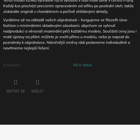
Tento model vzniká výhradně ruční výrobou v naší malé dílně v centru Prahy.
Každý kus prochází precizním zpracováním od střihu po poslední steh, takže
získáváte originál s charakterem a pečlivě ohlídanými detaily.
Vyrábíme až na základě vašich objednávek – fungujeme ve filozofii slow
fashion s minimálními skladovými zásobami, abychom se vyhnuli
nadprodukci a věnovali maximální péči každému modelu. Součástí ceny jsou i
malé úpravy na přání: můžete je zvolit přímo u modelu, nebo je napsat do
poznámky k objednávce. Náročnější změny rádi probereme individuálně a
navrhneme nejlepší řešení.
Kategorie
:
All in black
ZEPTAT SE
SDÍLET
Z
Á