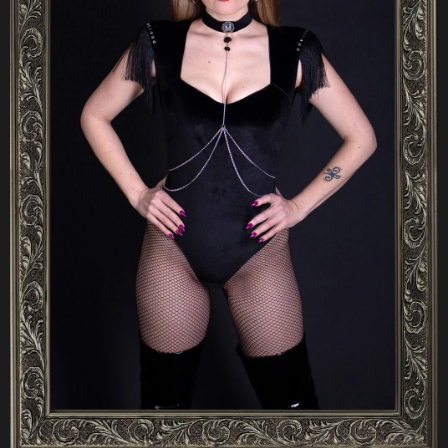
A
J
Í
T
?
HLEDAT
D
O
P
O
R
U
Č
U