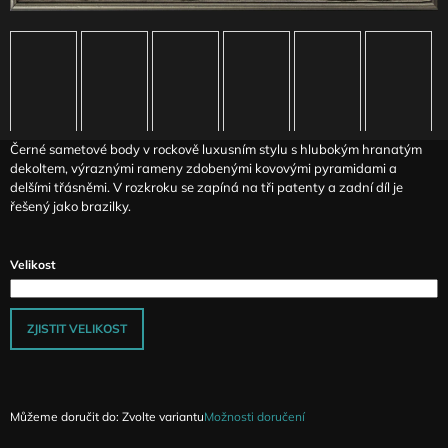
J
E
M
E
ČERNOBÍLÁ
PRUHOVANÁ
Černé sametové body v rockově luxusním stylu s hlubokým hranatým
SUKNĚ
dekoltem, výraznými rameny zdobenými kovovými pyramidami a
AGIOPE
delšími třásněmi. V rozkroku se zapíná na tři patenty a zadní díl je
1
řešený jako brazilky.
990
Kč
Velikost
ZJISTIT VELIKOST
Můžeme doručit do:
Zvolte variantu
Možnosti doručení