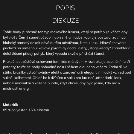
POPIS
DISKUZE
Tohle body je přesně ten typ rockového luxusu, který nepotřebuje křičet, aby
byl vidět. Černý samet působí noblesně a hladce kopíruje postavu, zatímco
hluboký hranatý dekolt dává outfitu odvážnou, čistou linku. Hlavní show ale
přichází na ramenou: kovové pyramidy dodají ostrý, „stage-ready“ charakter a
delší třásně přidají pohyb, který vypadá skvěle při chůzi i tanci.
Praktičnost zůstává schovaná tam, kde má být — v rozkroku je zapínání na tři
patenty, takže se body pohodlně nosí i během dlouhého večera. Zadní díl ve
střihu brazilky vytváří svůdný efekt a zároveň drží elegantní, hladký vzhled pod
sukní i kalhotami. Obleč ho k džínům a saku pro luxusní „after dark“ look,
nebo k minisukni a kožené bundě, když chceš, aby bylo jasné, kdo má v
místnosti energii.
Materiál:
85 %polyester, 15% elastan