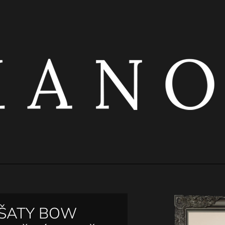
CO POTŘEBUJETE NAJÍT?
HLEDAT
DOPORUČUJEME
ŠATY BOW
ČERNÝ ŘASENÝ TOP S KOVOVÝMI
ČERNÁ ELASTI