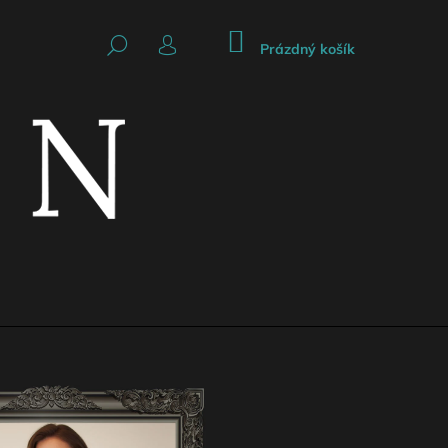
NÁKUPNÍ
HLEDAT
KOŠÍK
Prázdný košík
PŘIHLÁŠENÍ
Následující
CKÁ SUKNĚ SE