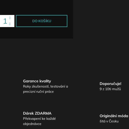
ena:
DO KOŠÍKU
Garance kvality
Doporučuje!
Roky zkušeností, testování a
9 z 10ti mužů
precizní ruční práce
Dárek ZDARMA
Originální móda
Překvapení ke každé
šitá v Česku
objednávce