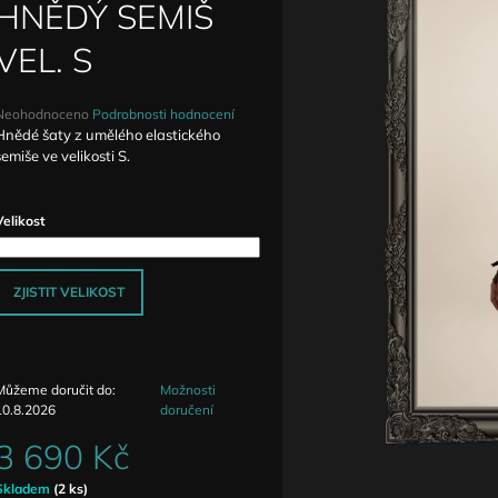
DETAILY ANTIQUE
ZVÝŠENÝM PAS
HNĚDÝ SEMIŠ
1 590 Kč
1 690 Kč
VEL. S
Průměrné
Neohodnoceno
Podrobnosti hodnocení
hodnocení
Hnědé šaty z umělého elastického
produktu
semiše ve velikosti S.
e
,0
Velikost
5
vězdiček.
ZJISTIT VELIKOST
Můžeme doručit do:
Možnosti
10.8.2026
doručení
3 690 Kč
Měrná
Skladem
(2 ks)