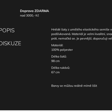
Doprava ZDARMA
nad 3000,- Kč
POPIS
Hnědé šaty z umělého elastického semiše ve 
podšívkovaná. Materiál je velmi kvalitní, sn
prát, nemačká se. Je pevnější, doporučuji vel
DISKUZE
Materiál:
100% polyester
Délka šatů:
98 cm
Délka rukávů:
67 cm
Barvy se můžou reálně mírně lišit