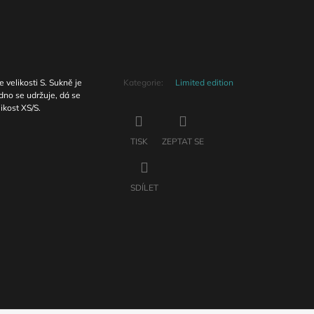
velikosti S. Sukně je
Kategorie
:
Limited edition
adno se udržuje, dá se
ikost XS/S.
TISK
ZEPTAT SE
SDÍLET