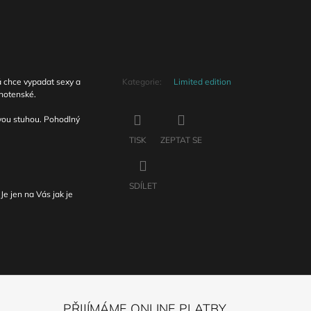
á chce vypadat sexy a
Kategorie
:
Limited edition
ěhotenské.
vou stuhou. Pohodlný
TISK
ZEPTAT SE
SDÍLET
Je jen na Vás jak je
PŘIJÍMÁME ONLINE PLATBY