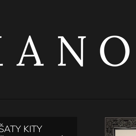
CO POTŘEBUJETE NAJÍT?
HLEDAT
DOPORUČUJEME
ŠATY KITY
ČERNÝ ŘASENÝ TOP S KOVOVÝMI
ČERNÁ ELASTI