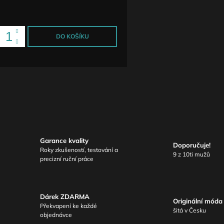
ena:
DO KOŠÍKU
Garance kvality
Doporučuje!
Roky zkušeností, testování a
9 z 10ti mužů
precizní ruční práce
Dárek ZDARMA
Originální móda
Překvapení ke každé
šitá v Česku
objednávce