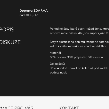
Doprava ZDARMA
nad 3000,- Kč
POPIS
Pohodlné šaty, které ocení každá žena, kter
schovat malé bříško. Ale jsou super i jako t
DISKUZE
Šaty z elastického denimu, zdobené saténo
velmi kvalitní materiál se snadnou údržbou.
Materiál:
65% bavlna, 30% polyester, 5% elastan
Délka šatů:
dá variabilně upravit od kolen až pod zadek. 
budete nosit.
RMACE PRO VÁS
KONTAKT