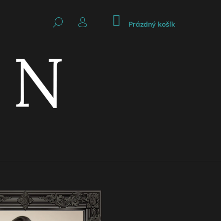
NÁKUPNÍ
HLEDAT
KOŠÍK
Prázdný košík
PŘIHLÁŠENÍ
Následující
CKÁ SUKNĚ SE