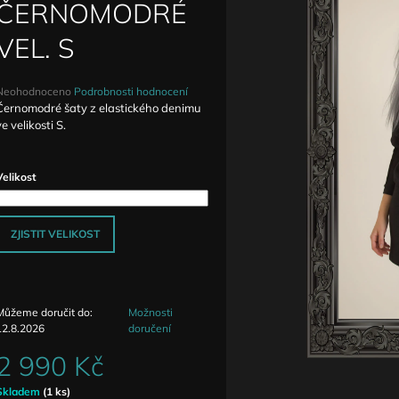
DETAILY ANTIQUE
ZVÝŠENÝM PAS
ČERNOMODRÉ
1 590 Kč
1 690 Kč
VEL. S
Průměrné
Neohodnoceno
Podrobnosti hodnocení
hodnocení
Černomodré šaty z elastického denimu
produktu
ve velikosti S.
e
,0
Velikost
5
vězdiček.
ZJISTIT VELIKOST
Můžeme doručit do:
Možnosti
12.8.2026
doručení
2 990 Kč
Měrná
Skladem
(1 ks)