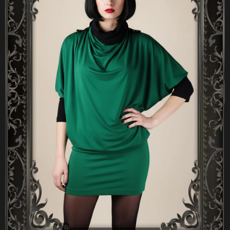
A
J
Í
T
?
HLEDAT
D
O
P
O
R
U
Č
U