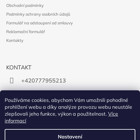
Obchodní podmínky
Podmínky ochrany osobních údajů
Formulář na odstoupení od smlouvy
Reklamační formulář
Kontakty
KONTAKT
+420777955213
obchod@manon.black
Používáme cookies, abychom Vám umožnili pohodlné
prohlížení webu a díky analýze provozu webu neustále
zlepšovali jeho funkce, výkon a použitelnost.
Více
informací
Facebook
Instagram
Nastavení