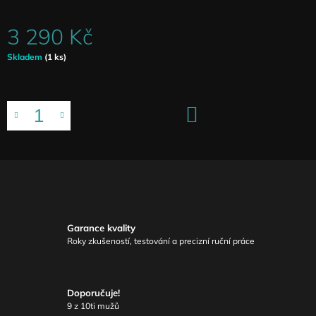
3 290 Kč
Měrná
Skladem
(1 ks)
cena:
DO
KOŠÍKU
Garance kvality
Roky zkušeností, testování a precizní ruční práce
Doporučuje!
9 z 10ti mužů