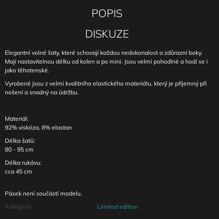
POPIS
DISKUZE
Elegantní volné šaty, které schovají každou nedokonalost a zdůrazní boky.
Mají nastavitelnou délku od kolen a po mini. Jsou velmi pohodlné a hodí se i
jako těhotenské.
Vyrobené jsou z velmi kvalitního elastického materiálu, který je příjemný při
nošení a snadný na údržbu.
Materiál:
92% viskóza, 8% elastan
Délka šatů:
80 - 95 cm
Délka rukávu:
cca 45 cm
Pásek není součástí modelu.
Kategorie
:
Limited edition