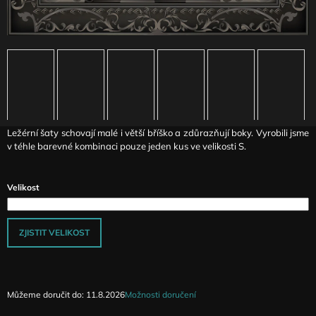
J
E
M
E
DLOUHÉ
ELASTICKÉ
ŠATY
S
HARNESS
Ležérní šaty schovají malé i větší bříško a zdůrazňují boky. Vyrobili jsme
PRVKY
v téhle barevné kombinaci pouze jeden kus ve velikosti S.
SMOKE
3
490
Velikost
Kč
ZJISTIT VELIKOST
Můžeme doručit do:
11.8.2026
Možnosti doručení