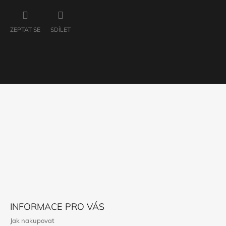
ZEPTAT SE
SDÍLET
Z
Á
P
A
T
Í
INFORMACE PRO VÁS
Jak nakupovat