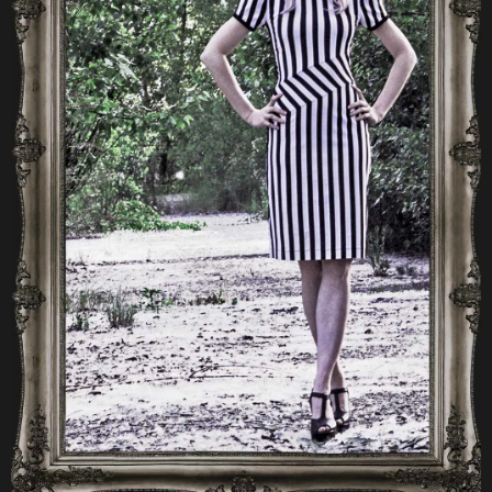
A
J
Í
T
?
HLEDAT
D
O
P
O
R
U
Č
U