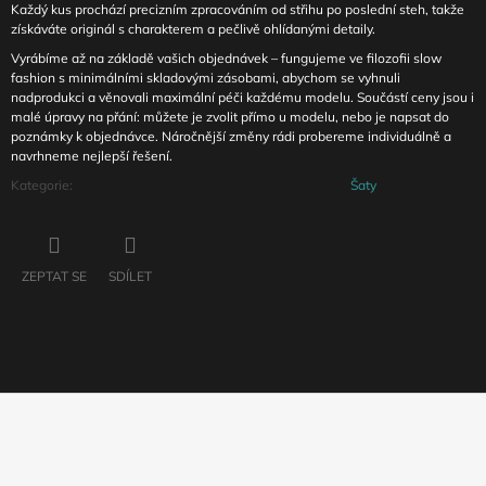
Každý kus prochází precizním zpracováním od střihu po poslední steh, takže
získáváte originál s charakterem a pečlivě ohlídanými detaily.
Vyrábíme až na základě vašich objednávek – fungujeme ve filozofii slow
fashion s minimálními skladovými zásobami, abychom se vyhnuli
nadprodukci a věnovali maximální péči každému modelu. Součástí ceny jsou i
malé úpravy na přání: můžete je zvolit přímo u modelu, nebo je napsat do
poznámky k objednávce. Náročnější změny rádi probereme individuálně a
navrhneme nejlepší řešení.
Kategorie
:
Šaty
ZEPTAT SE
SDÍLET
Z
Á
P