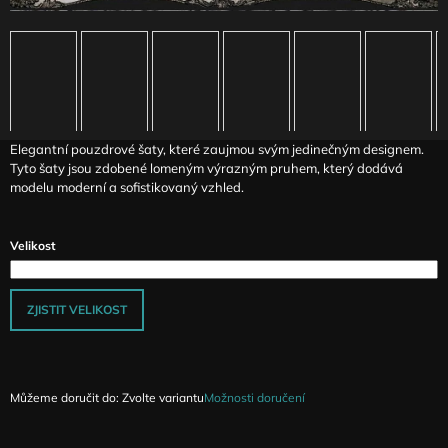
J
E
M
E
ČERNÉ
KALHOTY
Elegantní pouzdrové šaty, které zaujmou svým jedinečným designem.
S
Tyto šaty jsou zdobené lomeným výrazným pruhem, který dodává
ŘASENÝMI
NOHAVICEMI
modelu moderní a sofistikovaný vzhled.
JANINE
3
990
Velikost
Kč
ZJISTIT VELIKOST
Můžeme doručit do:
Zvolte variantu
Možnosti doručení