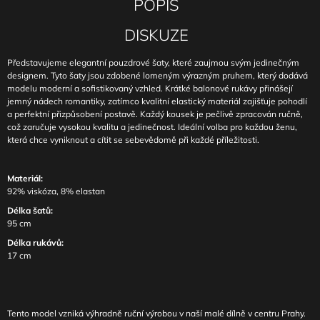
POPIS
DISKUZE
Představujeme elegantní pouzdrové šaty, které zaujmou svým jedinečným
designem. Tyto šaty jsou zdobené lomeným výrazným pruhem, který dodává
modelu moderní a sofistikovaný vzhled. Krátké balonové rukávy přinášejí
jemný nádech romantiky, zatímco kvalitní elastický materiál zajišťuje pohodlí
a perfektní přizpůsobení postavě. Každý kousek je pečlivě zpracován ručně,
což zaručuje vysokou kvalitu a jedinečnost. Ideální volba pro každou ženu,
která chce vyniknout a cítit se sebevědomě při každé příležitosti.
Materiál:
92% viskóza, 8% elastan
Délka šatů:
95 cm
Délka rukávů:
17 cm
Tento model vzniká výhradně ruční výrobou v naší malé dílně v centru Prahy.