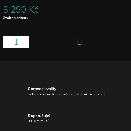
3 290 Kč
Měrná
Zvolte variantu
cena:
DO
KOŠÍKU
Garance kvality
Roky zkušeností, testování a precizní ruční práce
Doporučuje!
9 z 10ti mužů