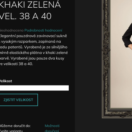
DETAILY ANTIQUE
ZVÝŠENÝM PAS
KHAKI ZELENÁ
1 590 Kč
1 690 Kč
VEL. 38 A 40
Průměrné
Neohodnoceno
Podrobnosti hodnocení
hodnocení
Elegantní pouzdrová zavinovací sukně
produktu
s vysokým rozparkem, zapínaná na
e
řadu patentů. Vyrobená je ze silnějšího
,0
mírně elastického plátna v khaki zelené
barvě. Vyrobené jsou pouze dva kusy
5
ve velikosti 38 a 40.
vězdiček.
Velikost
ZJISTIT VELIKOST
Můžeme doručit do:
Možnosti
Zvolte variantu
doručení