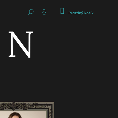
NÁKUPNÍ
HLEDAT
KOŠÍK
Prázdný košík
PŘIHLÁŠENÍ
Následující
CKÁ SUKNĚ SE