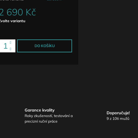
2 690 Kč
Měrná
Zvolte variantu
ena:
DO KOŠÍKU
Garance kvality
Doporučuje!
Roky zkušeností, testování a
9 z 10ti mužů
precizní ruční práce