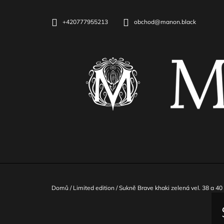
K
Přejít
na
O
ZPĚT
ZPĚT
+420777955213
obchod@manon.black
obsah
DO
DO
Š
OBCHODU
OBCHODU
Í
K
Domů
/
Limited edition
/
Sukně Brave khaki zelená vel. 38 a 40
P
O
DLOUHÉ ELASTICKÉ ŠATY S HARNESS