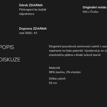
Dárek ZDARMA
Originální móda
Překvapení ke každé
šitá v Česku
objednávce
Doprava ZDARMA
nad 3000,- Kč
POPIS
Elegantní pouzdrová zavinovací sukně s vy
zapínaná na řadu patentů. Vyrobená je ze si
elastického plátna v khaki zelené barvě.
DISKUZE
Materiál:
98% bavlna, 2% elastan
Délka sukně:
63 cm