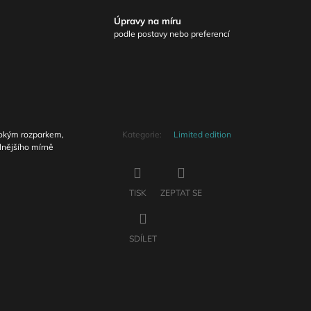
Úpravy na míru
podle postavy nebo preferencí
sokým rozparkem,
Kategorie
:
Limited edition
lnějšího mírně
TISK
ZEPTAT SE
SDÍLET