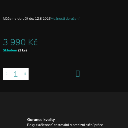
Můžeme doručit do:
12.8.2026
Možnosti doručení
3 990 Kč
Měrná
Skladem
(1 ks)
cena:
DO
KOŠÍKU
Garance kvality
Roky zkušeností, testování a precizní ruční práce