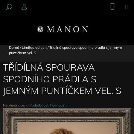
K
Přejít
NÁKU
M
HLEDAT
na
KOŠÍK
O
PŘIHLÁŠENÍ
ZPĚT
ZPĚT
obsah
Š
Í
C
K
O
P
Domů
/
Limited edition
/
Třídílná spourava spodního prádla s jemným
puntíčkem vel. S
O
T
TŘÍDÍLNÁ SPOURAVA
Ř
SPODNÍHO PRÁDLA S
E
B
JEMNÝM PUNTÍČKEM VEL. S
U
J
Průměrné
Neohodnoceno
Podrobnosti hodnocení
E
hodnocení
produktu
T
je
E
0,0
N
z