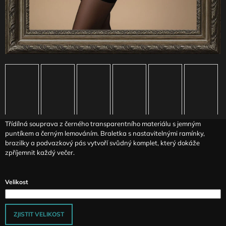
J
E
M
E
DLOUHÉ
ELASTICKÉ
ŠATY
S
HARNESS
PRVKY
SMOKE
Třídílná souprava z černého transparentního materiálu s jemným
3
490
puntíkem a černým lemováním. Braletka s nastavitelnými ramínky,
Kč
brazilky a podvazkový pás vytvoří svůdný komplet, který dokáže
zpříjemnit každý večer.
Velikost
ZJISTIT VELIKOST