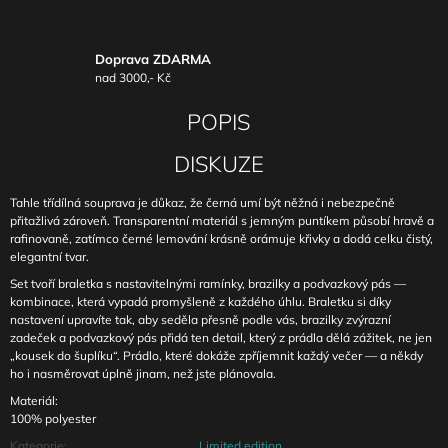
Doprava ZDARMA
nad 3000,- Kč
POPIS
DISKUZE
Tahle třídílná souprava je důkaz, že černá umí být něžná i nebezpečně
přitažlivá zároveň. Transparentní materiál s jemným puntíkem působí hravě a
rafinovaně, zatímco černé lemování krásně orámuje křivky a dodá celku čistý,
elegantní tvar.
Set tvoří braletka s nastavitelnými ramínky, brazilky a podvazkový pás —
kombinace, která vypadá promyšleně z každého úhlu. Braletku si díky
nastavení upravíte tak, aby seděla přesně podle vás, brazilky zvýrazní
zadeček a podvazkový pás přidá ten detail, který z prádla dělá zážitek, ne jen
„kousek do šuplíku“. Prádlo, které dokáže zpříjemnit každý večer — a někdy
ho i nasměrovat úplně jinam, než jste plánovala.
Materiál:
100% polyester
Kategorie
:
Limited edition