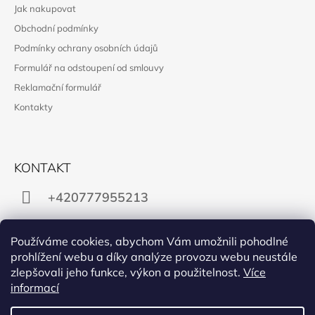
Jak nakupovat
Obchodní podmínky
Podmínky ochrany osobních údajů
Formulář na odstoupení od smlouvy
Reklamační formulář
Kontakty
KONTAKT
+420777955213
obchod@manon.black
Používáme cookies, abychom Vám umožnili pohodlné
prohlížení webu a díky analýze provozu webu neustále
zlepšovali jeho funkce, výkon a použitelnost.
Více
informací
Facebook
Instagram