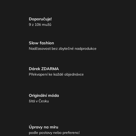
Doporučuje!
9 z 10ti mužů
Slow fashion
Nadčasovost bez zbytečné nadprodukce
Dárek ZDARMA
Překvapení ke každé objednávce
Originální móda
šitá v Česku
Úpravy na míru
podle postavy nebo preferencí