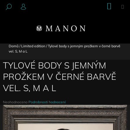
K
Přejít
NÁKU
M
HLEDAT
na
KOŠÍK
O
PŘIHLÁŠENÍ
ZPĚT
ZPĚT
obsah
Š
Í
C
K
O
P
Domů
/
Limited edition
/
Tylové body s jemným prožkem v černé barvě
vel. S, M a L
O
T
TYLOVÉ BODY S JEMNÝM
Ř
PROŽKEM V ČERNÉ BARVĚ
E
B
VEL. S, M A L
U
J
Průměrné
Neohodnoceno
Podrobnosti hodnocení
E
hodnocení
produktu
T
je
E
0,0
N
z