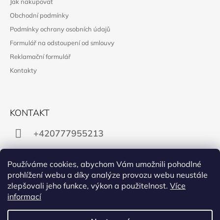
Jak nakupovat
Obchodní podmínky
Podmínky ochrany osobních údajů
Formulář na odstoupení od smlouvy
Reklamační formulář
Kontakty
KONTAKT
+420777955213
obchod@manon.black
Používáme cookies, abychom Vám umožnili pohodlné
prohlížení webu a díky analýze provozu webu neustále
zlepšovali jeho funkce, výkon a použitelnost.
Více
informací
Facebook
Instagram