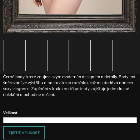
J
E
M
E
ČERNÁ
SUKNĚ
S
VYŠITÝM
PAVOUKEM
PORTLAND
2
Černé body, které zaujme svým moderním designem a detaily. Body má
890
Kč
šněrování ve výstřihu a nastavitelná ramínka, což mu dodává nádech
sexy elegance. Zapínání v kroku na tři patenty zajišťuje jednoduché
oblékání a pohodlné nošení.
Velikost
ZJISTIT VELIKOST