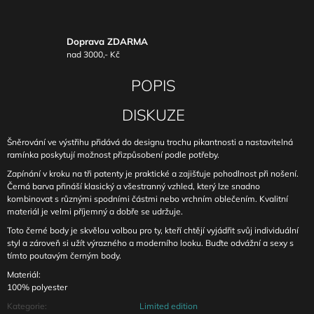
Doprava ZDARMA
nad 3000,- Kč
POPIS
DISKUZE
Šněrování ve výstřihu přidává do designu trochu pikantnosti a nastavitelná
ramínka poskytují možnost přizpůsobení podle potřeby.
Zapínání v kroku na tři patenty je praktické a zajišťuje pohodlnost při nošení.
Černá barva přináší klasický a všestranný vzhled, který lze snadno
kombinovat s různými spodními částmi nebo vrchním oblečením. Kvalitní
materiál je velmi příjemný a dobře se udržuje.
Toto černé body je skvělou volbou pro ty, kteří chtějí vyjádřit svůj individuální
styl a zároveň si užít výrazného a moderního looku. Buďte odvážní a sexy s
tímto poutavým černým body.
Materiál:
100% polyester
Kategorie
:
Limited edition