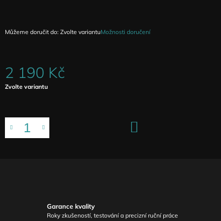
Můžeme doručit do:
Zvolte variantu
Možnosti doručení
2 190 Kč
Měrná
Zvolte variantu
cena:
DO
KOŠÍKU
Garance kvality
Roky zkušeností, testování a precizní ruční práce