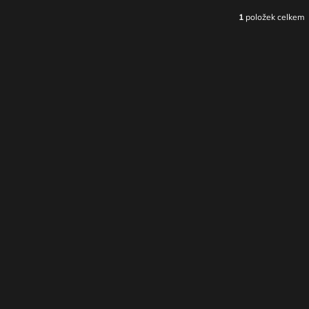
1
položek celkem
O
V
L
Á
D
A
C
Í
P
R
V
K
Y
V
Ý
P
I
S
U