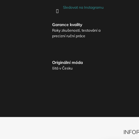
Sledovat na Instagramu
Garance kvality
Roky zkušeností, testování a
precizní ruční práce
Originální móda
šitá v Česku
Z
Á
INFO
P