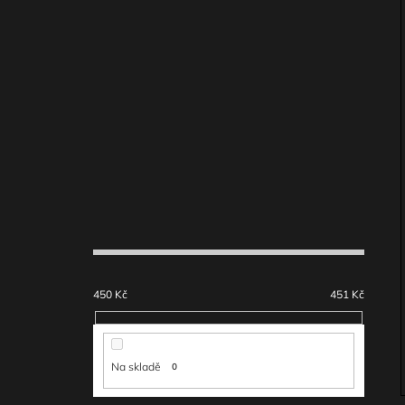
PRVKY SMOKE
P
3 490 Kč
O
I
S
T
R
A
N
N
Í
P
A
N
450
Kč
451
Kč
E
L
Na skladě
0