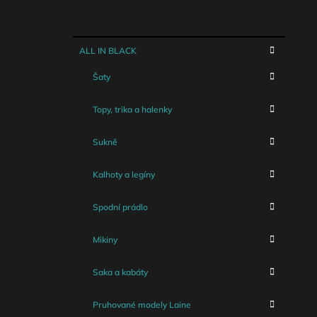
K
Přeskočit
ALL IN BLACK
A
kategorie
T
Šaty
E
G
O
Topy, trika a halenky
R
I
Sukně
E
Kalhoty a legíny
Spodní prádlo
Mikiny
Saka a kabáty
Pruhované modely Laine