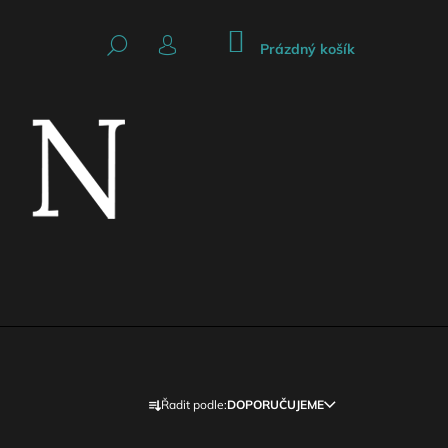
NÁKUPNÍ
HLEDAT
KOŠÍK
Prázdný košík
PŘIHLÁŠENÍ
Následující
Ř
Řadit podle:
DOPORUČUJEME
A
CKÁ SUKNĚ SE