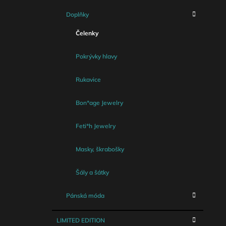
Doplňky
Čelenky
Pokrývky hlavy
Rukavice
Bon*age Jewelry
Feti*h Jewelry
Masky, škrabošky
Šály a šátky
Pánská móda
LIMITED EDITION