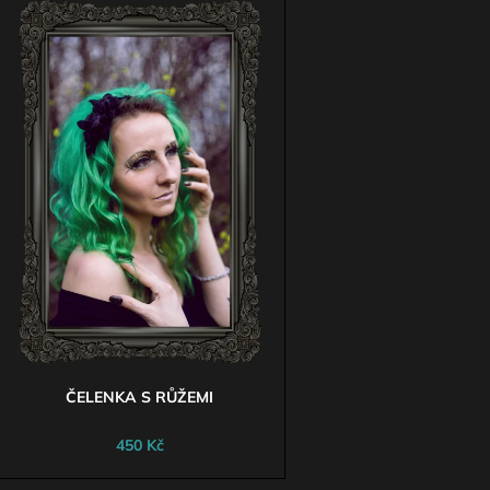
DETAILY ANTIQUE
ZVÝŠENÝM PAS
Ý
1 590 Kč
1 690 Kč
P
S
P
R
O
D
U
K
T
Ů
ČELENKA S RŮŽEMI
450 Kč