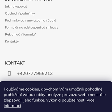
Jak nakupovat
Obchodní podmínky
Podmínky ochrany osobních údajů
Formulář na odstoupení od smlouvy
Reklamační formulář
Kontakty
KONTAKT
+420777955213
obchod@manon.black
Používáme cookies, abychom Vám umožnili pohodlné
prohlížení webu a díky analýze provozu webu neustále
zlepšovali jeho funkce, výkon a použitelnost.
Více
informací
Facebook
Instagram