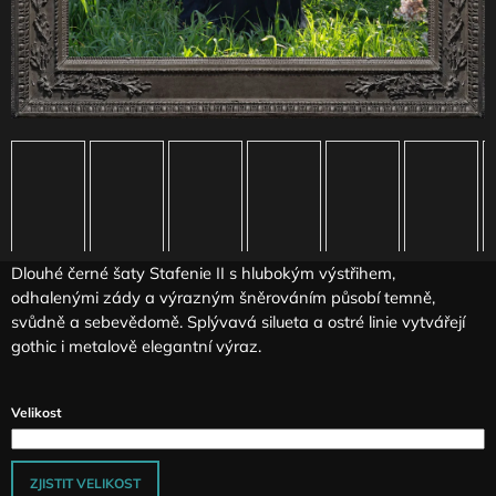
J
E
M
E
ČERNÁ
SKLÁDANÁ
SUKNĚ
MAGA
SE
SNÍŽENÝM
PASEM
Dlouhé černé šaty Stafenie II s hlubokým výstřihem,
3
290
odhalenými zády a výrazným šněrováním působí temně,
Kč
svůdně a sebevědomě. Splývavá silueta a ostré linie vytvářejí
gothic i metalově elegantní výraz.
Velikost
ZJISTIT VELIKOST