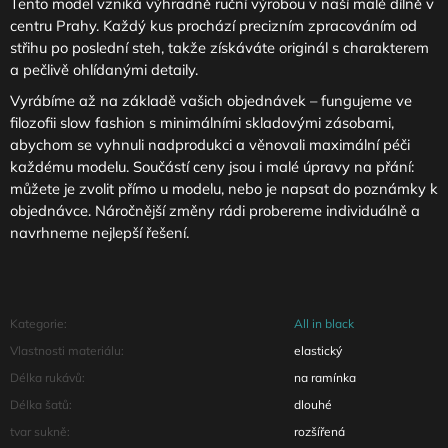
Tento model vzniká výhradně ruční výrobou v naší malé dílně v
centru Prahy. Každý kus prochází precizním zpracováním od
střihu po poslední steh, takže získáváte originál s charakterem
a pečlivě ohlídanými detaily.
Vyrábíme až na základě vašich objednávek – fungujeme ve
filozofii slow fashion s minimálními skladovými zásobami,
abychom se vyhnuli nadprodukci a věnovali maximální péči
každému modelu. Součástí ceny jsou i malé úpravy na přání:
můžete je zvolit přímo u modelu, nebo je napsat do poznámky k
objednávce. Náročnější změny rádi probereme individuálně a
navrhneme nejlepší řešení.
Kategorie
:
All in black
Vlastnosti materiálu
:
elastický
Délka rukávů
:
na ramínka
Délka šatů
:
dlouhé
tvar sukně
:
rozšířená