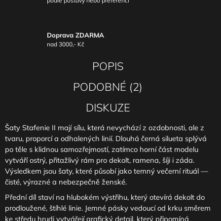
podle postavy nebo preferencí
Doprava ZDARMA
nad 3000,- Kč
POPIS
PODOBNÉ (2)
DISKUZE
Šaty Stafenie II mají sílu, která nevychází z ozdobnosti, ale z
tvaru, proporcí a odhalených linií. Dlouhá černá silueta splývá
po těle s klidnou samozřejmostí, zatímco horní část modelu
vytváří ostrý, přitažlivý rám pro dekolt, ramena, šíji i záda.
Výsledkem jsou šaty, které působí jako temný večerní rituál —
čisté, výrazné a nebezpečně ženské.
Přední díl staví na hlubokém výstřihu, který otevírá dekolt do
prodloužené, štíhlé linie. Jemné pásky vedoucí od krku směrem
ke středu hrudi vytvářejí grafický detail, který připomíná