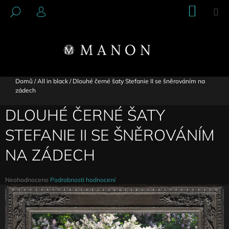
K
Přejít
NÁKU
M
HLEDAT
na
KOŠÍK
O
PŘIHLÁŠENÍ
ZPĚT
ZPĚT
obsah
Š
Í
C
K
O
P
Domů
/
All in black
/
Dlouhé černé šaty Stefanie II se šněrováním na
zádech
O
T
DLOUHÉ ČERNÉ ŠATY
Ř
STEFANIE II SE ŠNĚROVÁNÍM
E
B
NA ZÁDECH
U
J
Průměrné
Neohodnoceno
Podrobnosti hodnocení
E
hodnocení
produktu
T
je
E
0,0
N
z