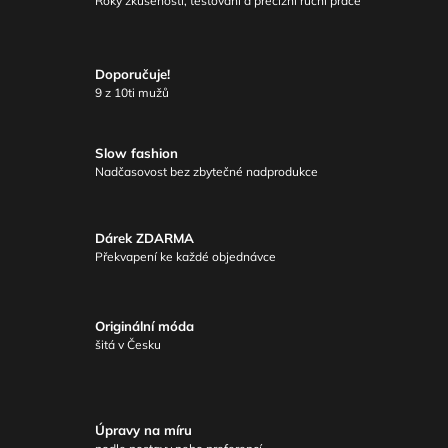
Roky zkušeností, testování a precizní ruční práce
Doporučuje!
9 z 10ti mužů
Slow fashion
Nadčasovost bez zbytečné nadprodukce
Dárek ZDARMA
Překvapení ke každé objednávce
Originální móda
šitá v Česku
Úpravy na míru