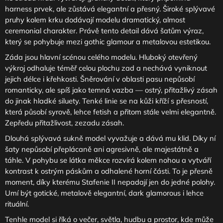
harness prvek, ale zůstává elegantní a přesný. Široké splývavé
pruhy kolem krku dodávají modelu dramatický, almost
ceremonial charakter. Právě tento detail dává šatům výraz,
který se pohybuje mezi gothic glamour a metalovou estetikou.
Záda jsou hlavní scénou celého modelu. Hluboký otevřený
výkroj odhaluje téměř celou plochu zad a nechává vyniknout
jejich délce i křehkosti. Šněrování v oblasti pasu nepůsobí
romanticky, ale spíš jako temná vazba — ostrý, přitažlivý zásah
do jinak hladké siluety. Tenké linie se na kůži kříží s přesností,
která působí syrově, lehce fetish a přitom stále velmi elegantně.
Zepředu přitažlivost, zezadu zásah.
Dlouhá splývavá sukně model vyvažuje a dává mu klid. Díky ní
šaty nepůsobí přeplácaně ani agresivně, ale majestátně a
táhle. V pohybu se látka měkce rozvírá kolem nohou a vytváří
kontrast k ostrým páskům a odhalené horní části. To je přesně
moment, díky kterému Stafenie II nepadají jen do jedné polohy.
Umí být gotické, metalově elegantní, dark glamorous i lehce
rituální.
Tenhle model si říká o večer, světla, hudbu a prostor, kde může