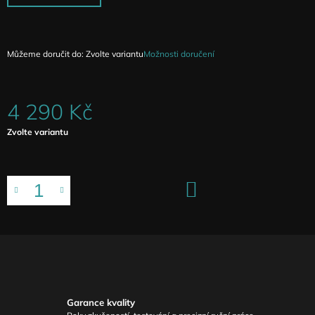
Můžeme doručit do:
Zvolte variantu
Možnosti doručení
4 290 Kč
Měrná
Zvolte variantu
cena:
DO
KOŠÍKU
Garance kvality