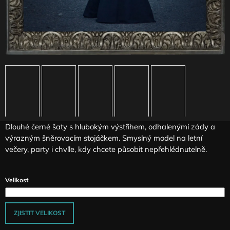
J
E
M
E
DLOUHÉ
ELASTICKÉ
ŠATY
S
HARNESS
PRVKY
SMOKE
Dlouhé černé šaty s hlubokým výstřihem, odhalenými zády a
3
490
výrazným šněrovacím stojáčkem. Smyslný model na letní
Kč
večery, party i chvíle, kdy chcete působit nepřehlédnutelně.
Velikost
ZJISTIT VELIKOST