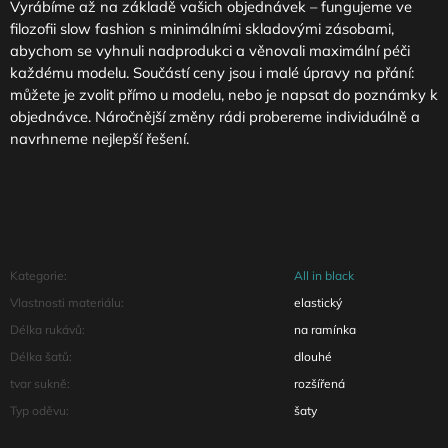
Vyrábíme až na základě vašich objednávek – fungujeme ve
filozofii slow fashion s minimálními skladovými zásobami,
abychom se vyhnuli nadprodukci a věnovali maximální péči
každému modelu. Součástí ceny jsou i malé úpravy na přání:
můžete je zvolit přímo u modelu, nebo je napsat do poznámky k
objednávce. Náročnější změny rádi probereme individuálně a
navrhneme nejlepší řešení.
Kategorie
:
All in black
Vlastnosti materiálu
:
elastický
Délka rukávů
:
na ramínka
Délka šatů
:
dlouhé
tvar sukně
:
rozšířená
Typ oděvu
:
šaty