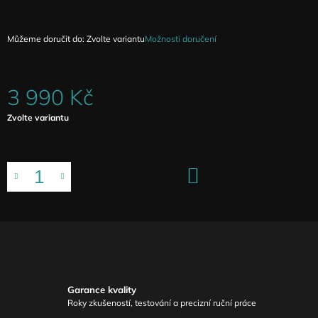
Můžeme doručit do:
Zvolte variantu
Možnosti doručení
3 990 Kč
Měrná
Zvolte variantu
cena:
DO
KOŠÍKU
Garance kvality
Roky zkušeností, testování a precizní ruční práce