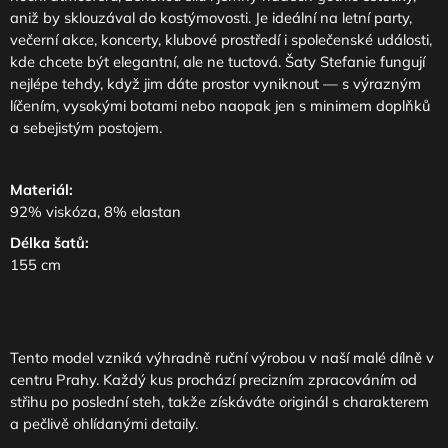
aniž by sklouzával do kostýmovosti. Je ideální na letní party,
večerní akce, koncerty, klubové prostředí i společenské události,
kde chcete být elegantní, ale ne tuctová. Šaty Stefanie fungují
nejlépe tehdy, když jim dáte prostor vyniknout — s výrazným
líčením, vysokými botami nebo naopak jen s minimem doplňků
a sebejistým postojem.
Materiál:
92% viskóza, 8% elastan
Délka šatů:
155 cm
Tento model vzniká výhradně ruční výrobou v naší malé dílně v
centru Prahy. Každý kus prochází precizním zpracováním od
střihu po poslední steh, takže získáváte originál s charakterem
a pečlivě ohlídanými detaily.