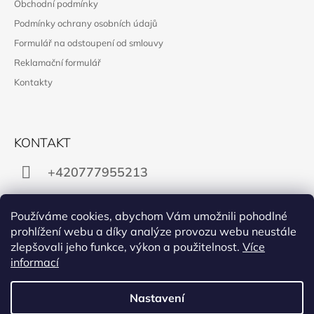
Obchodní podmínky
Podmínky ochrany osobních údajů
Formulář na odstoupení od smlouvy
Reklamační formulář
Kontakty
KONTAKT
+420777955213
obchod@manon.black
Používáme cookies, abychom Vám umožnili pohodlné
prohlížení webu a díky analýze provozu webu neustále
zlepšovali jeho funkce, výkon a použitelnost.
Více
informací
Facebook
Instagram
Nastavení
PŘIJÍMÁME ONLINE PLATBY