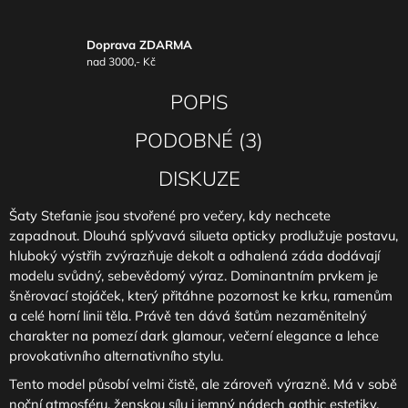
Doprava ZDARMA
nad 3000,- Kč
POPIS
PODOBNÉ (3)
DISKUZE
Šaty Stefanie jsou stvořené pro večery, kdy nechcete
zapadnout. Dlouhá splývavá silueta opticky prodlužuje postavu,
hluboký výstřih zvýrazňuje dekolt a odhalená záda dodávají
modelu svůdný, sebevědomý výraz. Dominantním prvkem je
šněrovací stojáček, který přitáhne pozornost ke krku, ramenům
a celé horní linii těla. Právě ten dává šatům nezaměnitelný
charakter na pomezí dark glamour, večerní elegance a lehce
provokativního alternativního stylu.
Tento model působí velmi čistě, ale zároveň výrazně. Má v sobě
noční atmosféru, ženskou sílu i jemný nádech gothic estetiky,