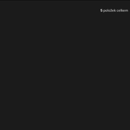
5
položek celkem
O
V
L
Á
D
A
C
Í
P
R
V
K
Y
V
Ý
P
I
S
U