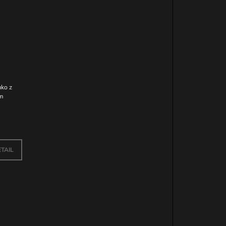
ako z
ým
TAIL