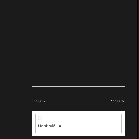
PRVKY SMOKE
P
3 490 Kč
O
I
S
T
R
A
N
N
Í
P
A
N
3290
Kč
5990
Kč
E
L
Na skladě
0