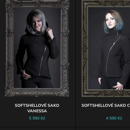
DETAILY ANTIQUE
ZVÝŠENÝM PAS
Ý
1 590 Kč
1 690 Kč
P
S
P
R
O
D
U
K
T
Ů
SOFTSHELLOVÉ SAKO
SOFTSHELLOVÉ SAKO 
VANESSA
5 990 Kč
4 590 Kč