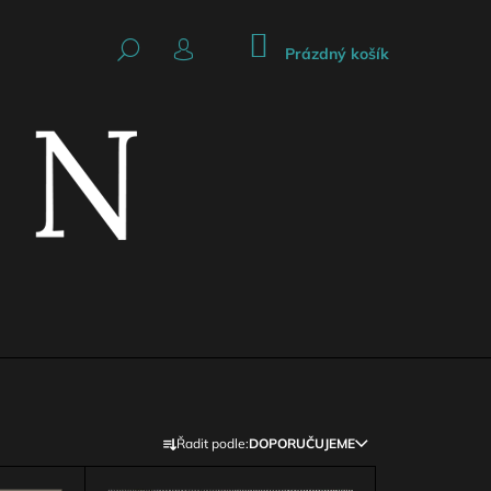
NÁKUPNÍ
HLEDAT
KOŠÍK
Prázdný košík
PŘIHLÁŠENÍ
Následující
Ř
Řadit podle:
DOPORUČUJEME
A
CKÁ SUKNĚ SE