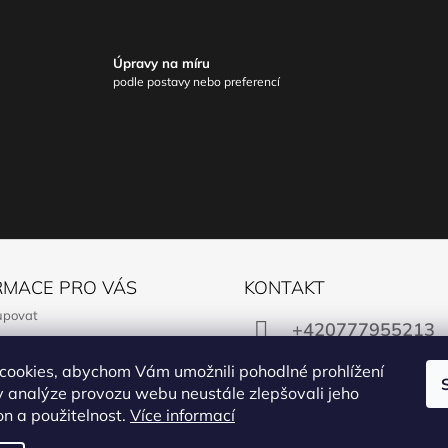
Úpravy na míru
podle postavy nebo preferencí
RMACE PRO VÁS
KONTAKT
upovat
+420777955213
í podmínky
cookies, abychom Vám umožnili pohodlné prohlížení
y ochrany osobních údajů
obchod@manon.bl
 analýze provozu webu neustále zlepšovali jeho
ř na odstoupení od smlouvy
on a použitelnost.
Více informací
ční formulář