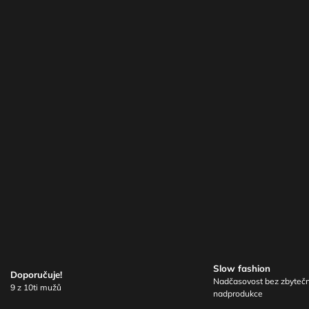
Slow fashion
Doporučuje!
Nadčasovost bez zbyteč
9 z 10ti mužů
nadprodukce