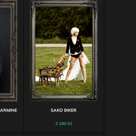
Z
EM PET
E
N
Í
P
R
O
D
U
K
T
Ů
CARMINE
SAKO BIKER
3 290 Kč