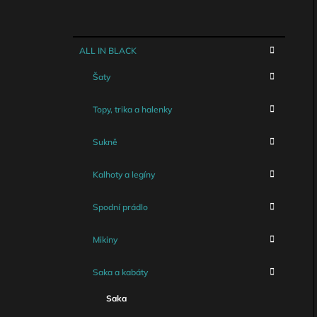
K
Přeskočit
ALL IN BLACK
A
kategorie
T
Šaty
E
G
O
Topy, trika a halenky
R
I
Sukně
E
Kalhoty a legíny
Spodní prádlo
Mikiny
Saka a kabáty
Saka