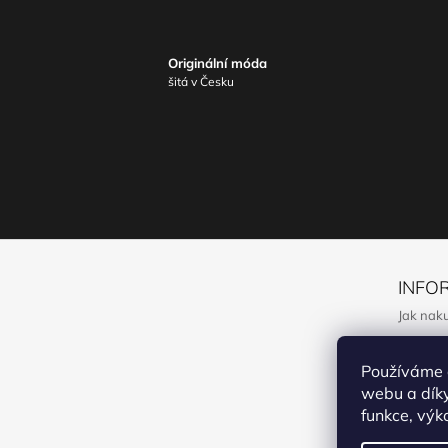
Originální móda
šitá v Česku
Z
Á
INFO
P
Jak nak
A
Obchodn
T
Používáme 
Podmínk
Í
webu a díky
Formulá
funkce, výk
Reklama