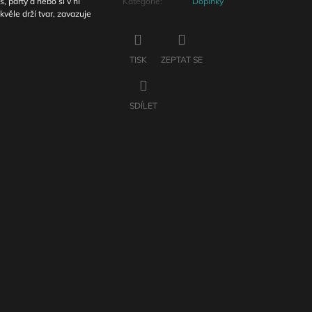
, party a nebo si v ní
Kategorie
:
Doplňky
kvěle drží tvar, zavazuje
TISK
ZEPTAT SE
SDÍLET