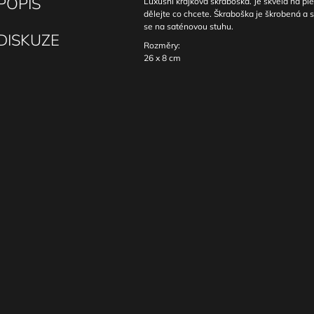
POPIS
Luxusní krajková škraboška. Je skvělá na ples
dělejte co chcete. Škraboška je škrobená a s
se na saténovou stuhu.
DISKUZE
Rozměry:
26 x 8 cm