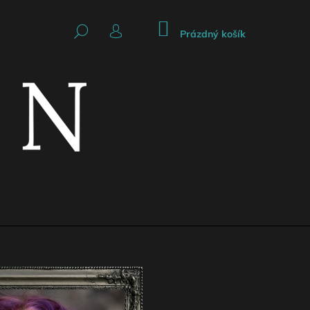
NÁKUPNÍ
HLEDAT
KOŠÍK
Prázdný košík
PŘIHLÁŠENÍ
Následující
CKÁ SUKNĚ SE