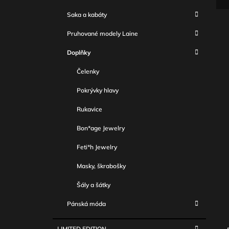
Saka a kabáty
Pruhované modely Laine
Doplňky
Čelenky
Pokrývky hlavy
Rukavice
Bon*age Jewelry
Feti*h Jewelry
Masky, škrabošky
Šály a šátky
Pánská móda
LIMITED EDITION