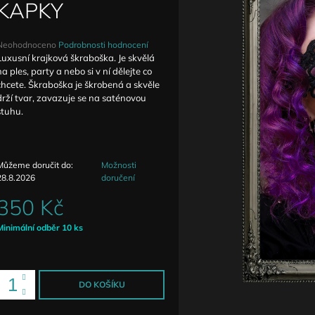
DETAILY ANTIQUE
ZVÝŠENÝM PAS
KAPKY
1 590 Kč
1 690 Kč
Průměrné
Neohodnoceno
Podrobnosti hodnocení
hodnocení
Luxusní krajková škraboška. Je skvělá
produktu
na ples, party a nebo si v ní dělejte co
e
chcete. Škraboška je škrobená a skvěle
,0
drží tvar, zavazuje se na saténovou
stuhu.
5
vězdiček.
Můžeme doručit do:
Možnosti
28.8.2026
doručení
350 Kč
Měrná
Minimální odběr 10 ks
ena:
DO KOŠÍKU