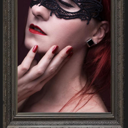
A
J
Í
T
?
HLEDAT
D
O
P
O
R
U
Č
U