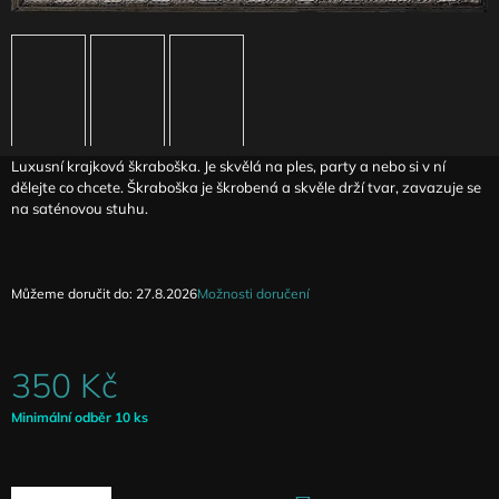
J
E
M
E
ČERNOBÍLÁ
PRUHOVANÁ
Luxusní krajková škraboška. Je skvělá na ples, party a nebo si v ní
SUKNĚ
dělejte co chcete. Škraboška je škrobená a skvěle drží tvar, zavazuje se
AGIOPE
na saténovou stuhu.
1
990
Kč
Můžeme doručit do:
27.8.2026
Možnosti doručení
350 Kč
Měrná
Minimální odběr 10 ks
cena: