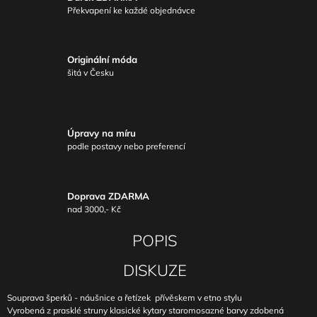
Překvapení ke každé objednávce
Originální móda
šitá v Česku
Úpravy na míru
podle postavy nebo preferencí
Doprava ZDARMA
nad 3000,- Kč
POPIS
DISKUZE
Souprava šperků - náušnice a řetízek přívěskem v etno stylu
Vyrobená z prasklé struny klasické kytary staromosazné barvy zdobená