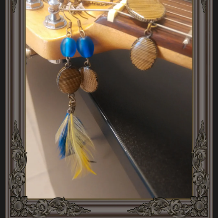
A
J
Í
T
?
HLEDAT
D
O
P
O
R
U
Č
U