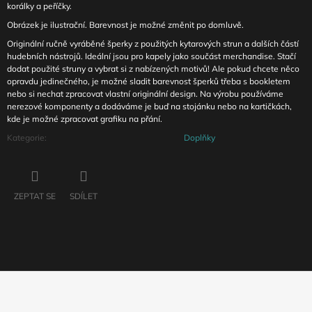
korálky a peříčky.
Obrázek je ilustrační. Barevnost je možné změnit po domluvě.
Originální ručně vyráběné šperky z použitých kytarových strun a dalších částí
hudebních nástrojů. Ideální jsou pro kapely jako součást merchandise. Stačí
dodat použité struny a vybrat si z nabízených motivů! Ale pokud chcete něco
opravdu jedinečného, je možné sladit barevnost šperků třeba s bookletem
nebo si nechat zpracovat vlastní originální design. Na výrobu používáme
nerezové komponenty a dodáváme je buď na stojánku nebo na kartičkách,
kde je možné zpracovat grafiku na přání.
Kategorie
:
Doplňky
ZEPTAT SE
SDÍLET
Z
Á