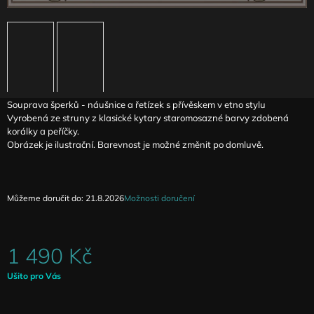
J
E
M
E
ČERNÁ
SKLÁDANÁ
Souprava šperků - náušnice a řetízek s přívěskem v etno stylu
SUKNĚ
Vyrobená ze struny z klasické kytary staromosazné barvy zdobená
MAGA
SE
korálky a peříčky.
SNÍŽENÝM
Obrázek je ilustrační. Barevnost je možné změnit po domluvě.
PASEM
3
290
Kč
Můžeme doručit do:
21.8.2026
Možnosti doručení
1 490 Kč
Měrná
Ušito pro Vás
cena: