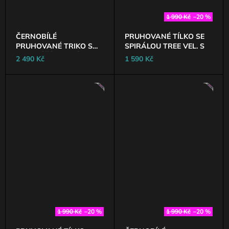
1 990 Kč
–20 %
ČERNOBÍLÉ
PRUHOVANÉ TÍLKO SE
PRUHOVANÉ TRIKO S
SPIRÁLOU TREE VEL. S
NETOPÝŘÍM RUKÁVEM
2 490 Kč
1 590 Kč
VEL. S
AKCE
AKCE
1 990 Kč
–20 %
1 990 Kč
–20 %