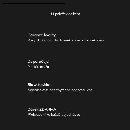
11
položek celkem
O
V
L
Á
Garance kvality
D
Roky zkušeností, testování a precizní ruční práce
A
C
Í
P
Doporučuje!
R
9 z 10ti mužů
V
K
Y
Slow fashion
V
Nadčasovost bez zbytečné nadprodukce
Ý
P
I
S
Dárek ZDARMA
U
Překvapení ke každé objednávce