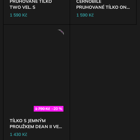
PRUHOVANÉ TÍLKO
ČERNOBÍLÉ
TWO VEL. S
PRUHOVANÉ TÍLKO ONE
VEL. S
1 590 Kč
1 590 Kč
AKCE
1 790 Kč
–20 %
TÍLKO S JEMNÝM
PROUŽKEM DEAN II VEL.
S
1 430 Kč