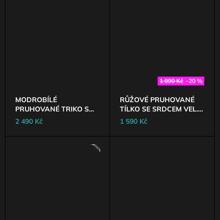
J
E
M
E
DLOUHÉ
ELASTICKÉ
ŠATY
1 990 Kč
–20 %
S
HARNESS
MODROBÍLÉ
RŮŽOVÉ PRUHOVANÉ
PRVKY
SMOKE
PRUHOVANÉ TRIKO S
TÍLKO SE SRDCEM VEL. S
NETOPÝŘÍMI RUKÁVY
A L
2 490 Kč
1 590 Kč
3
VEL. M
490
Kč
AKCE