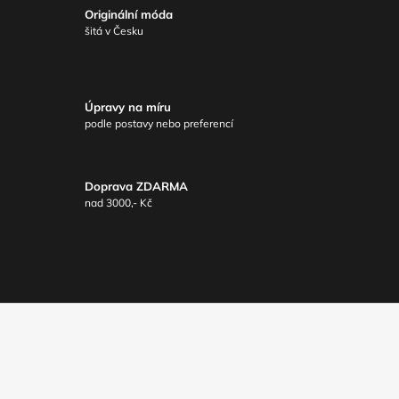
Originální móda
šitá v Česku
Úpravy na míru
podle postavy nebo preferencí
Doprava ZDARMA
nad 3000,- Kč
Z
Á
P
A