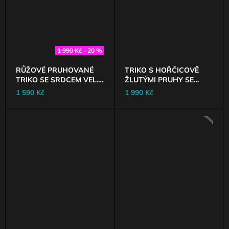
1 990 Kč
–20 %
RŮŽOVÉ PRUHOVANÉ
TRIKO S HOŘČICOVĚ
TRIKO SE SRDCEM VEL.
ŽLUTÝMI PRUHY SE
S A L
SRDCEM VEL. S A L
1 590 Kč
1 990 Kč
AKCE