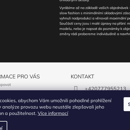
Vyrábíme až na základě vašich objednávek – 
slow fashion s minimálními skladovými zá
vyhnuli nadprodukci a věnovali maximální 
Součástí ceny jsou i malé úpravy na přání: m
modelu, nebo je napsat do poznámky k obje
změny rádi probereme individuálně a navrhn
RMACE PRO VÁS
KONTAKT
upovat
+420777955213
í podmínky
cookies, abychom Vám umožnili pohodlné prohlížení
y ochrany osobních údajů
obchod@manon.bl
 analýze provozu webu neustále zlepšovali jeho
ř na odstoupení od smlouvy
on a použitelnost.
Více informací
ční formulář
y
Facebook
Instagram
í