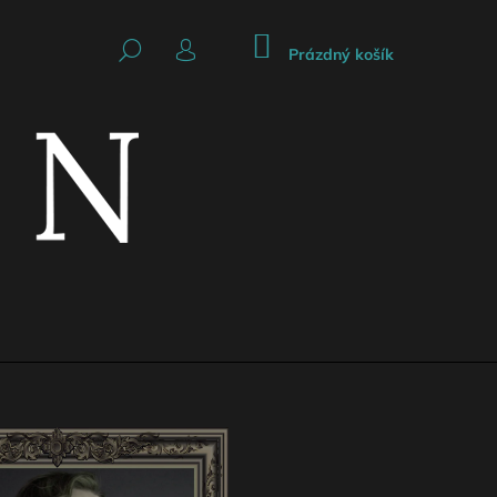
NÁKUPNÍ
HLEDAT
KOŠÍK
Prázdný košík
PŘIHLÁŠENÍ
Následující
CKÁ SUKNĚ SE