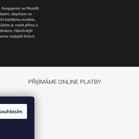
fungujeme ve filozofii
sobami, abychom se
péči každému modelu.
ůžete je zvolit přímo u
dnávce. Náročnější
eme nejlepší řešení.
PŘIJÍMÁME ONLINE PLATBY
ack
Souhlasím