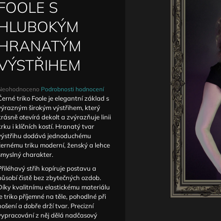
DETAILY ANTIQUE
ZVÝŠENÝM PAS
FOOLE S
1 590 Kč
1 690 Kč
HLUBOKÝM
HRANATÝM
VÝSTŘIHEM
Průměrné
Neohodnoceno
Podrobnosti hodnocení
hodnocení
Černé triko Foole je elegantní základ s
produktu
výrazným širokým výstřihem, který
e
krásně otevírá dekolt a zvýrazňuje linii
,0
krku i klíčních kostí. Hranatý tvar
výstřihu dodává jednoduchému
5
černému triku moderní, ženský a lehce
vězdiček.
smyslný charakter.
Přiléhavý střih kopíruje postavu a
působí čistě bez zbytečných ozdob.
Díky kvalitnímu elastickému materiálu
je triko příjemné na těle, pohodlné při
nošení a dobře drží tvar. Precizní
vypracování z něj dělá nadčasový