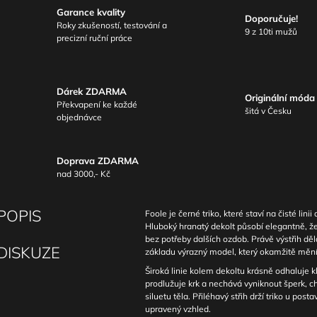
Garance kvality
Doporučuje!
Roky zkušeností, testování a
9 z 10ti mužů
precizní ruční práce
Dárek ZDARMA
Originální móda
Překvapení ke každé
šitá v Česku
objednávce
Doprava ZDARMA
nad 3000,- Kč
POPIS
Foole je černé triko, které staví na čisté linii
Hluboký hranatý dekolt působí elegantně,
bez potřeby dalších ozdob. Právě výstřih dě
DISKUZE
základu výrazný model, který okamžitě mění c
Široká linie kolem dekoltu krásně odhaluje klí
prodlužuje krk a nechává vyniknout šperk, 
siluetu těla. Přiléhavý střih drží triko u posta
upravený vzhled.