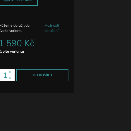
Můžeme doručit do:
Možnosti
Zvolte variantu
doručení
1 590 Kč
Měrná
Zvolte variantu
ena:
DO KOŠÍKU