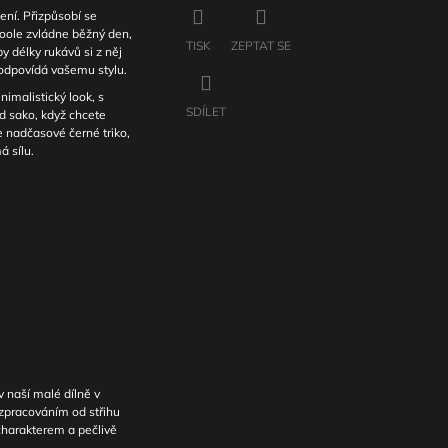
šení. Přizpůsobí se
Foole zvládne běžný den,
TISK
ZEPTAT SE
y délky rukávů si z něj
 odpovídá vašemu stylu.
imalistický look, s
SDÍLET
d sako, když chcete
e nadčasové černé triko,
 sílu.
 naší malé dílně v
 zpracováním od střihu
 charakterem a pečlivě