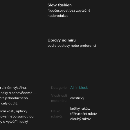
Slow fashion
Nadčasovost bez zbytečné
nadprodukce
Úpravy na míru
podle postavy nebo preferencí
 a silném výstřihu.
Kategorie
:
All in black
 žensky a sebevědomě —
Vlastnosti
lá z jednoduchého
elastický
materiálu
:
elý outfit.
krátký rukáv,
ční kosti, opticky
Délka
tříčtvrteční rukáv,
choker nebo samotnou
rukávů
:
dlouhý rukáv
vy a vytváří hladký,