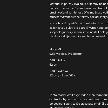
Materiál je pružný, kvalitní a příjemný na no
pohybu, ale zároveň si zachová tvar, takže 
práci i večerní kombinaci. Díky možnosti volb
můžete vytvořit přesně takový základ, který
Noste ho s úzkými černými kalhotami pro min
koženkovou sukní pro ostřejší výraz nebo po
spojit eleganci s jemnou smyslností. Foole j
které vypadá jednoduše — ale na postavě má
Materiál:
92% viskóza, 8% elastan
Délka trika:
62 cm
Délka rukávu:
12 cm / 43 cm / 61 cm
Tento model vzniká výhradně ruční výrobou v
centru Prahy. Každý kus prochází precizním
po poslední steh, takže získáváte originál s
ohlídanými detaily.