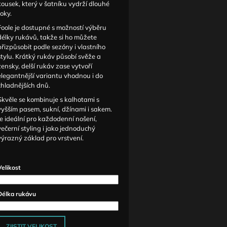
kousek, který v šatníku vydrží dlouhé
roky.
Foole je dostupné s možností výběru
délky rukávů, takže si ho můžete
přizpůsobit podle sezóny i vlastního
stylu. Krátký rukáv působí svěže a
žensky, delší rukáv zase vytvoří
elegantnější variantu vhodnou i do
chladnějších dnů.
Skvěle se kombinuje s kalhotami s
vyšším pasem, sukní, džínami i sakem.
Je ideální pro každodenní nošení,
večerní styling i jako jednoduchý
výrazný základ pro vrstvení.
Velikost
Délka rukávu
ZJISTIT VELIKOST